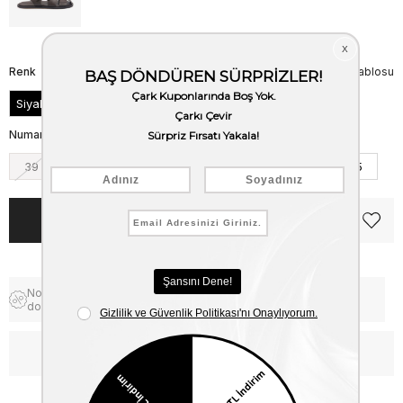
Renk
Beden Tablosu
Siyah
Numara
39
40
41
42
43
44
45
Notify me when the price goes
Free Shipping
down
WhatsApp’tan Bilgi Al