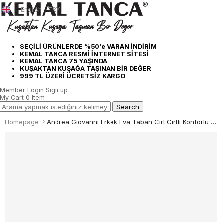
English - TRY
SEÇİLİ ÜRÜNLERDE %50'e VARAN İNDİRİM
KEMAL TANCA RESMİ İNTERNET SİTESİ
KEMAL TANCA 75 YAŞINDA
KUŞAKTAN KUŞAĞA TAŞINAN BİR DEĞER
999 TL ÜZERİ ÜCRETSİZ KARGO
Member Login
Sign up
My Cart
0
Item
Homepage
Andrea Giovanni Erkek Eva Taban Cırt Cırtlı Konforlu Sandalet 24102