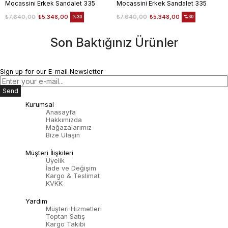
Mocassini Erkek Sandalet 335
Mocassini Erkek Sandalet 335
₺7.640,00
₺5.348,00
₺7.640,00
₺5.348,00
%30
%30
Son Baktığınız Ürünler
Sign up for our E-mail Newsletter
Send
Kurumsal
Anasayfa
Hakkımızda
Mağazalarımız
Bize Ulaşın
Müşteri İlişkileri
Üyelik
İade ve Değişim
Kargo & Teslimat
KVKK
Yardım
Müşteri Hizmetleri
Toptan Satış
Kargo Takibi