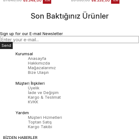
₺7.640,00
₺5.348,00
₺9.050,00
₺6.335,00
%30
%30
Son Baktığınız Ürünler
Sign up for our E-mail Newsletter
Send
Kurumsal
Anasayfa
Hakkımızda
Mağazalarımız
Bize Ulaşın
Müşteri İlişkileri
Üyelik
İade ve Değişim
Kargo & Teslimat
KVKK
Yardım
Müşteri Hizmetleri
Toptan Satış
Kargo Takibi
BİZDEN HABERLER