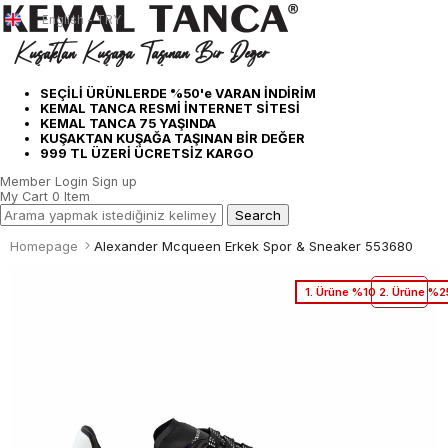
English - TRY
SEÇİLİ ÜRÜNLERDE %50'e VARAN İNDİRİM
KEMAL TANCA RESMİ İNTERNET SİTESİ
KEMAL TANCA 75 YAŞINDA
KUŞAKTAN KUŞAĞA TAŞINAN BİR DEĞER
999 TL ÜZERİ ÜCRETSİZ KARGO
Member Login
Sign up
My Cart
0
Item
Homepage
Alexander Mcqueen Erkek Spor & Sneaker 553680
1. Ürüne %10 2. Ürüne %2