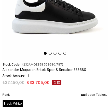
Stock Code
(232AMQE858 553680_787)
Alexander Mcqueen Erkek Spor & Sneaker 553680
Stock Amount
:
1
₺37.450,00
₺33.705,00
10
Renk
Beden Tablosu
Black-White