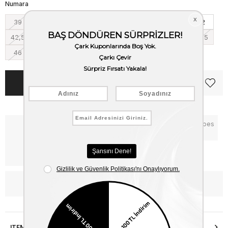
Numara
39
39,5
40
40,5
41
41,5
42
42,5
43
43,5
44
44,5
45
45,5
46
Notify me when the price goes
Critical Stock
down
Free Shipping
WhatsApp’tan Bilgi Al
ITEM FEATURES