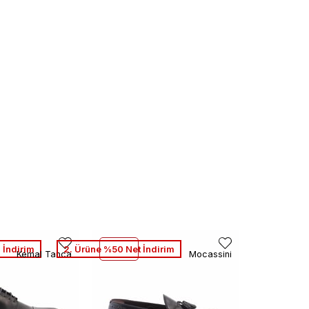
 İndirim
2. Ürüne %50 Net İndirim
Kemal Tanca
Mocassini