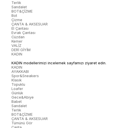
Terlik
Sandalet
BOT&ÇİZME
Bot
Çizme
ÇANTA & AKSESUAR
El Çantası
Evrak Çantası
Cüzdan
Kemer
VALİZ
DERİ GİYİM
KADIN
KADIN modellerimizi incelemek sayfamızı ziyaret edin.
KADIN
AYAKKABI
Spor&Sneakers
Klasik
Topuklu
Loafer
Günlük
Gece&Abiye
Babet
Sandalet
Terlik
BOT&ÇİZME
ÇANTA & AKSESUAR
Tümünü Gör
Çanta