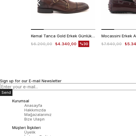
Kemal Tanca Gold Erkek Günlük Ayakkabı 6612-152
₺6.200,00
₺4.340,00
₺7.640,00
₺5.3
%30
Sign up for our E-mail Newsletter
Send
Kurumsal
Anasayfa
Hakkımızda
Mağazalarımız
Bize Ulaşın
Müşteri İlişkileri
Üyelik