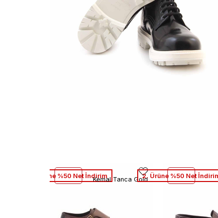
2. Ürüne %50 Net İndirim
2. Ürüne %50 Net İndiri
Kemal Tanca Gold