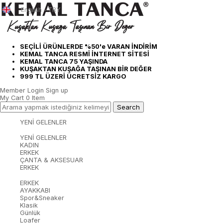
English - TRY
SEÇİLİ ÜRÜNLERDE %50'e VARAN İNDİRİM
KEMAL TANCA RESMİ İNTERNET SİTESİ
KEMAL TANCA 75 YAŞINDA
KUŞAKTAN KUŞAĞA TAŞINAN BİR DEĞER
999 TL ÜZERİ ÜCRETSİZ KARGO
Member Login
Sign up
My Cart
0
Item
YENİ GELENLER
YENİ GELENLER
KADIN
ERKEK
ÇANTA & AKSESUAR
ERKEK
ERKEK
AYAKKABI
Spor&Sneaker
Klasik
Günlük
Loafer