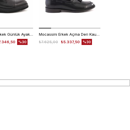
Kemal Tanca Erkek Günlük Ayakkabı 9430-1
Mocassini Erkek Açma Deri Kauçuk Taban Siyah Günlük Ayakkabı
7.346,50
₺7.625,00
₺5.337,50
₺6.200,00
%30
%30