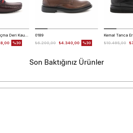
Mocassini Erkek Açma Deri Kauçuk Taban Bordo Günlük Ayakkabı
0189
48,00
₺6.200,00
₺4.340,00
₺10.495,00
₺
%30
%30
Son Baktığınız Ürünler