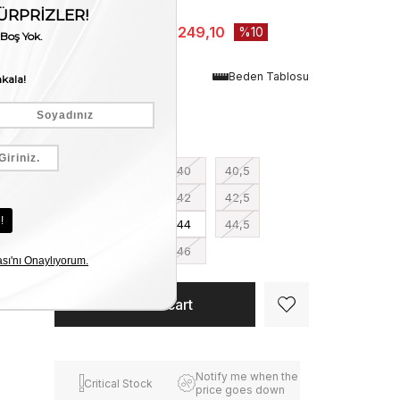
Stock Amount
:
1
₺22.499,00
₺20.249,10
10
Renk
Beden Tablosu
Black-White
Numara
39
39,5
40
40,5
41
41,5
42
42,5
43
43,5
44
44,5
45
45,5
46
Notify me when the
Critical Stock
price goes down