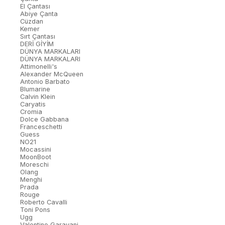
El Çantası
Abiye Çanta
Cüzdan
Kemer
Sırt Çantası
DERİ GİYİM
DÜNYA MARKALARI
DÜNYA MARKALARI
Attimonelli's
Alexander McQueen
Antonio Barbato
Blumarine
Calvin Klein
Caryatis
Cromia
Dolce Gabbana
Franceschetti
Guess
NO21
Mocassini
MoonBoot
Moreschi
Olang
Menghi
Prada
Rouge
Roberto Cavalli
Toni Pons
Ugg
Valentino Garavani