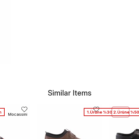
Similar Items
m
1.Ürüne %30 2.Ürüne %50
Mocassini