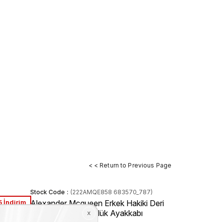
< < Return to Previous Page
Stock Code
(222AMQE858 683570_787)
 İndirim
Alexander Mcqueen Erkek Hakiki Deri
Siyah - Beyaz Günlük Ayakkabı