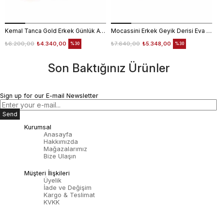
Kemal Tanca Gold Erkek Günlük Ayakkabı 6612-152
Mocassini Erkek Geyik Derisi Eva Taban Kahverengi Günlük Ayakkabı
₺6.200,00
₺4.340,00
₺7.640,00
₺5.348,00
%30
%30
Son Baktığınız Ürünler
Sign up for our E-mail Newsletter
Send
Kurumsal
Anasayfa
Hakkımızda
Mağazalarımız
Bize Ulaşın
Müşteri İlişkileri
Üyelik
İade ve Değişim
Kargo & Teslimat
KVKK