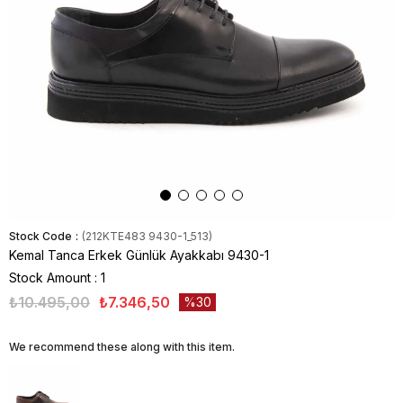
Stock Code
(212KTE483 9430-1_513)
Kemal Tanca Erkek Günlük Ayakkabı 9430-1
Stock Amount
:
1
₺10.495,00
₺7.346,50
30
We recommend these along with this item.