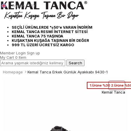
English - TRY
SEÇİLİ ÜRÜNLERDE %50'e VARAN İNDİRİM
KEMAL TANCA RESMİ İNTERNET SİTESİ
KEMAL TANCA 75 YAŞINDA
KUŞAKTAN KUŞAĞA TAŞINAN BİR DEĞER
999 TL ÜZERİ ÜCRETSİZ KARGO
Member Login
Sign up
My Cart
0
Item
Homepage
Kemal Tanca Erkek Günlük Ayakkabı 9430-1
1.Ürüne %30 2.Ürüne %50
Kemal Tanca