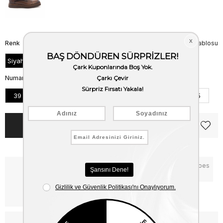
Renk
Beden Tablosu
Siyah Acma
Numara
39
40
41
42
43
44
45
Notify me when the price goes
Critical Stock
down
Free Shipping