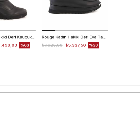
Rouge Kadın Hakiki Deri Kauçuk Taban Siyah Günlük Bot
Rouge Kadın Hakiki Deri Eva Taban Siyah Günlük Bot
4.499,00
₺7.625,00
₺5.337,50
₺7.640,00
%63
%30