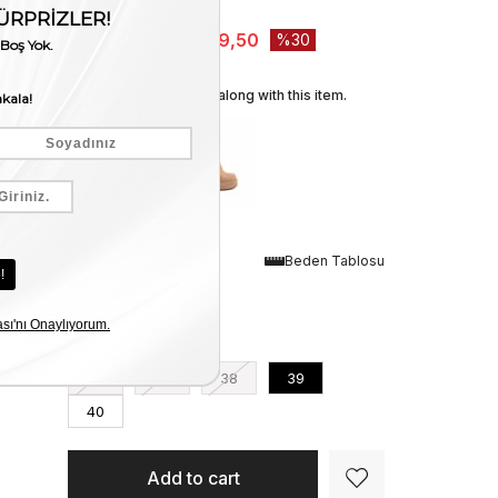
Stock Amount
:
1
₺4.785,00
₺3.349,50
30
We recommend these along with this item.
Renk
Beden Tablosu
Siyah
Numara
36
37
38
39
40