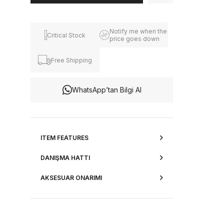
Notify me when the
Critical Stock
price goes down
Free Shipping
WhatsApp’tan Bilgi Al
ITEM FEATURES
DANIŞMA HATTI
AKSESUAR ONARIMI