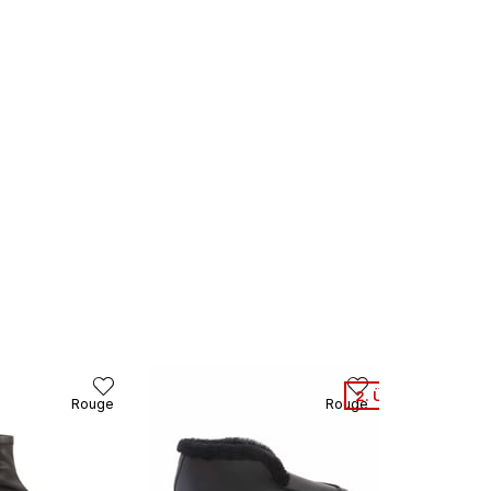
2. Ürüne %50 Net İ
Rouge
Rouge