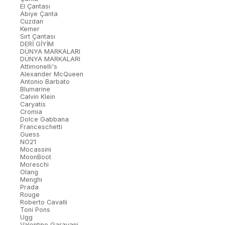
El Çantası
Abiye Çanta
Cüzdan
Kemer
Sırt Çantası
DERİ GİYİM
DÜNYA MARKALARI
DÜNYA MARKALARI
Attimonelli's
Alexander McQueen
Antonio Barbato
Blumarine
Calvin Klein
Caryatis
Cromia
Dolce Gabbana
Franceschetti
Guess
NO21
Mocassini
MoonBoot
Moreschi
Olang
Menghi
Prada
Rouge
Roberto Cavalli
Toni Pons
Ugg
Valentino Garavani