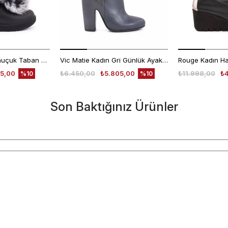
Ugg Kadın Süet Kauçuk Taban Siyah Günlük Bot
Vic Matie Kadın Gri Günlük Ayakkabı
5,00
₺6.450,00
₺5.805,00
₺11.998,00
₺
%10
%10
Son Baktığınız Ürünler