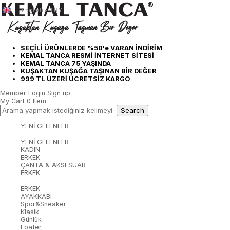
English - TRY
SEÇİLİ ÜRÜNLERDE %50'e VARAN İNDİRİM
KEMAL TANCA RESMİ İNTERNET SİTESİ
KEMAL TANCA 75 YAŞINDA
KUŞAKTAN KUŞAĞA TAŞINAN BİR DEĞER
999 TL ÜZERİ ÜCRETSİZ KARGO
Member Login
Sign up
My Cart
0
Item
YENİ GELENLER
YENİ GELENLER
KADIN
ERKEK
ÇANTA & AKSESUAR
ERKEK
ERKEK
AYAKKABI
Spor&Sneaker
Klasik
Günlük
Loafer