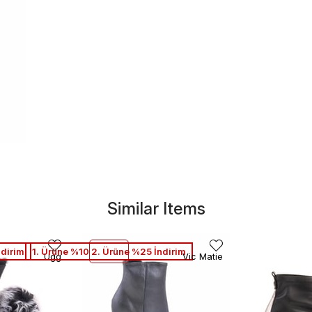
Similar Items
ndirim
1. Ürüne %10 2. Ürüne %25 İndirim
Ugg
Vic Matie