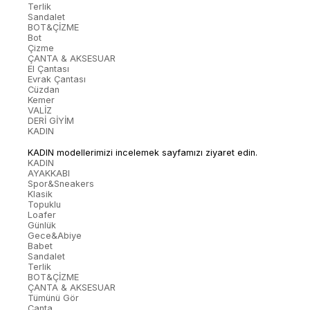
Terlik
Sandalet
BOT&ÇİZME
Bot
Çizme
ÇANTA & AKSESUAR
El Çantası
Evrak Çantası
Cüzdan
Kemer
VALİZ
DERİ GİYİM
KADIN
KADIN modellerimizi incelemek sayfamızı ziyaret edin.
KADIN
AYAKKABI
Spor&Sneakers
Klasik
Topuklu
Loafer
Günlük
Gece&Abiye
Babet
Sandalet
Terlik
BOT&ÇİZME
ÇANTA & AKSESUAR
Tümünü Gör
Çanta