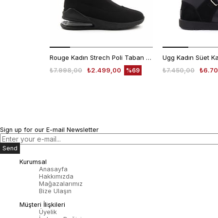
Rouge Kadın Strech Poli Taban Siyah Günlük Bot
₺7.998,00
₺2.499,00
₺7.450,00
₺6.70
%69
Sign up for our E-mail Newsletter
Send
Kurumsal
Anasayfa
Hakkımızda
Mağazalarımız
Bize Ulaşın
Müşteri İlişkileri
Üyelik