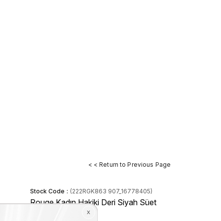
< < Return to Previous Page
Stock Code
(222RGK863 907_16778405)
Rouge Kadın Hakiki Deri Siyah Süet
Günlük Bot