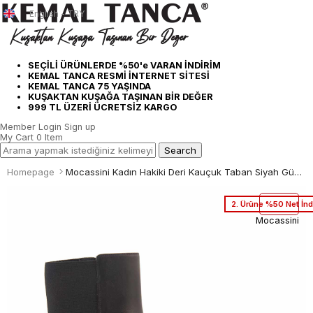
English - TRY
SEÇİLİ ÜRÜNLERDE %50'e VARAN İNDİRİM
KEMAL TANCA RESMİ İNTERNET SİTESİ
KEMAL TANCA 75 YAŞINDA
KUŞAKTAN KUŞAĞA TAŞINAN BİR DEĞER
999 TL ÜZERİ ÜCRETSİZ KARGO
Member Login
Sign up
My Cart
0
Item
Homepage
Mocassini Kadın Hakiki Deri Kauçuk Taban Siyah Günlük Bot
2. Ürüne %50 Net İnd
Mocassini