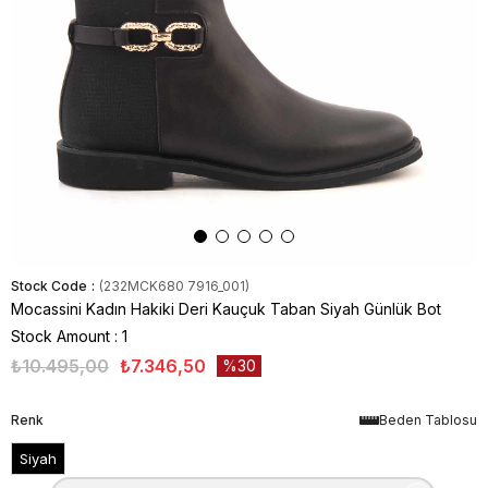
Stock Code
(232MCK680 7916_001)
Mocassini Kadın Hakiki Deri Kauçuk Taban Siyah Günlük Bot
Stock Amount
:
1
₺10.495,00
₺7.346,50
30
Renk
Beden Tablosu
Siyah