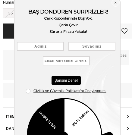
Numara
35
36
37
38
39
40
Notify me when the price goes
Critical Stock
down
Free Shipping
WhatsApp’tan Bilgi Al
ITEM FEATURES
DANIŞMA HATTI