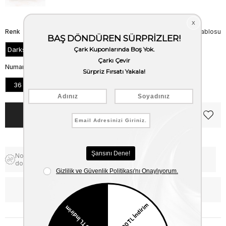
Renk
Beden Tablosu
Darkstone
Numara
36
37
38
39
40
41
Notify me when the price goes
Free Shipping
down
WhatsApp’tan Bilgi Al