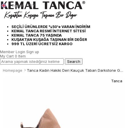
English - TRY
SEÇİLİ ÜRÜNLERDE %50'e VARAN İNDİRİM
KEMAL TANCA RESMİ İNTERNET SİTESİ
KEMAL TANCA 75 YAŞINDA
KUŞAKTAN KUŞAĞA TAŞINAN BİR DEĞER
999 TL ÜZERİ ÜCRETSİZ KARGO
Member Login
Sign up
My Cart
0
Item
Homepage
Tanca Kadın Hakiki Deri Kauçuk Taban Darkstone Günlük Bot
Tanca