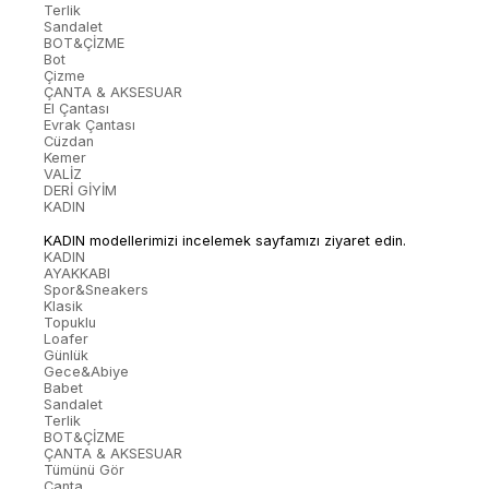
Terlik
Sandalet
BOT&ÇİZME
Bot
Çizme
ÇANTA & AKSESUAR
El Çantası
Evrak Çantası
Cüzdan
Kemer
VALİZ
DERİ GİYİM
KADIN
KADIN modellerimizi incelemek sayfamızı ziyaret edin.
KADIN
AYAKKABI
Spor&Sneakers
Klasik
Topuklu
Loafer
Günlük
Gece&Abiye
Babet
Sandalet
Terlik
BOT&ÇİZME
ÇANTA & AKSESUAR
Tümünü Gör
Çanta