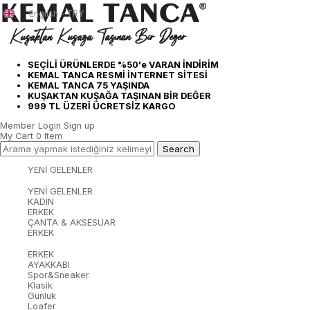
English - TRY
SEÇİLİ ÜRÜNLERDE %50'e VARAN İNDİRİM
KEMAL TANCA RESMİ İNTERNET SİTESİ
KEMAL TANCA 75 YAŞINDA
KUŞAKTAN KUŞAĞA TAŞINAN BİR DEĞER
999 TL ÜZERİ ÜCRETSİZ KARGO
Member Login
Sign up
My Cart
0
Item
YENİ GELENLER
YENİ GELENLER
KADIN
ERKEK
ÇANTA & AKSESUAR
ERKEK
ERKEK
AYAKKABI
Spor&Sneaker
Klasik
Günlük
Loafer