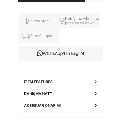
Notify me when the
Critical Stock
price goes down
Free Shipping
WhatsApp’tan Bilgi Al
ITEM FEATURES
DANIŞMA HATTI
AKSESUAR ONARIMI