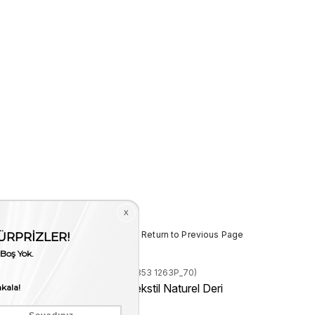
< < Return to Previous Page
Stock Code
(210MCE853 1263P_70)
 İndirim
Mocassini Erkek Tekstil Naturel Deri
Mont