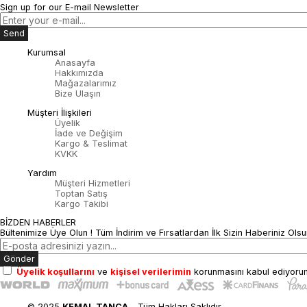
Sign up for our E-mail Newsletter
Send
Kurumsal
Anasayfa
Hakkımızda
Mağazalarımız
Bize Ulaşın
Müşteri İlişkileri
Üyelik
İade ve Değişim
Kargo & Teslimat
KVKK
Yardım
Müşteri Hizmetleri
Toptan Satış
Kargo Takibi
BİZDEN HABERLER
Bültenimize Üye Olun ! Tüm İndirim ve Fırsatlardan İlk Sizin Haberiniz Olsu
Gönder
Üyelik koşullarını
ve
kişisel verilerimin
korunmasını kabul ediyoru
© 2025
KEMAL TANCA
- Tüm Hakları Saklıdır.