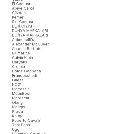
El Çantası
Abiye Çanta
Cüzdan
Kemer
Sırt Çantası
DERİ GİYİM
DÜNYA MARKALARI
DÜNYA MARKALARI
Attimonelli's
Alexander McQueen
Antonio Barbato
Blumarine
Calvin Klein
Caryatis
Cromia
Dolce Gabbana
Franceschetti
Guess
NO21
Mocassini
MoonBoot
Moreschi
Olang
Menghi
Prada
Rouge
Roberto Cavalli
Toni Pons
Ugg
Valentino Garavani