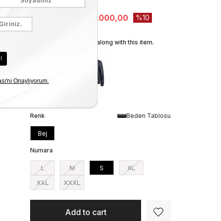
Stock Amount
:
1
₺60.000,00
₺54.000,00
10
We recommend these along with this item.
Renk
Beden Tablosu
Bej
Numara
L
M
S
XL
XXL
XXXL