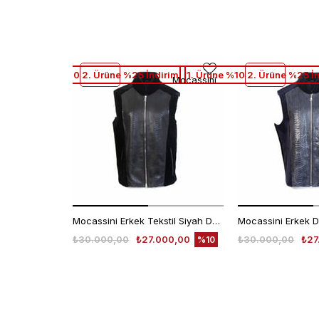
1. Ürüne %10 2. Ürüne %25 İndirim
1. Ürüne %10 2. Ürüne %25 İ
Mocassini
Mocassini Erkek Tekstil Siyah Deri Mont
Mocassini Erkek D
₺30.000,00
₺27.000,00
₺30.000,00
₺27
%10