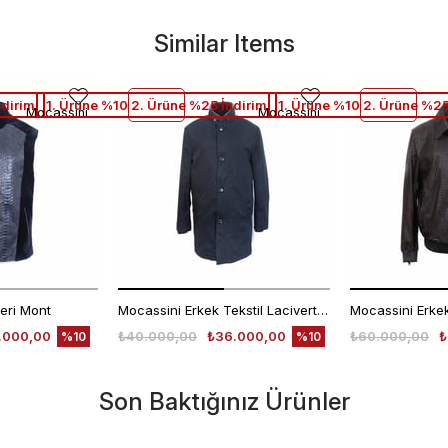
Similar Items
ndirim
1. Ürüne %10 2. Ürüne %25 İndirim
1. Ürüne %10 2. Ürüne %25
Mocassini
Mocassini
eri Mont
Mocassini Erkek Tekstil Lacivert Deri Mont
.000,00
₺40.000,00
₺36.000,00
₺60.000,00
₺
%10
%10
Son Baktığınız Ürünler