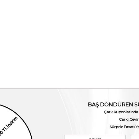
1. Ürüne %10 2. Ürüne %25
Mocassini