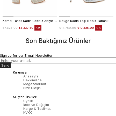
Kemal Tanca Kadın Gece & Abiye Ayakkabı 4360
Rouge Kadın Taşlı Neolit Taban Beyaz Süet Gece & Abiye Ayakkabı
₺7.625,00
₺5.337,50
₺14.750,00
₺10.325,00
%30
%30
Son Baktığınız Ürünler
Sign up for our E-mail Newsletter
Send
Kurumsal
Anasayfa
Hakkımızda
Mağazalarımız
Bize Ulaşın
Müşteri İlişkileri
Üyelik
İade ve Değişim
Kargo & Teslimat
KVKK