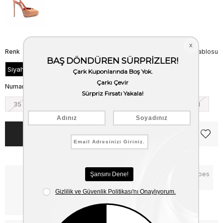
Renk
Beden Tablosu
Siyah Rugan
Numara
35
36
37
38
39
40
41
Notify me when the price goes
Critical Stock
down
Free Shipping