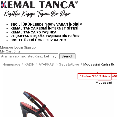
English - TRY
SEÇİLİ ÜRÜNLERDE %50'e VARAN İNDİRİM
KEMAL TANCA RESMİ İNTERNET SİTESİ
KEMAL TANCA 75 YAŞINDA
KUŞAKTAN KUŞAĞA TAŞINAN BİR DEĞER
999 TL ÜZERİ ÜCRETSİZ KARGO
Member Login
Sign up
My Cart
0
Item
Homepage
KADIN
AYAKKABI
Gece&Abiye
1.Ürüne %30 2.Ürüne %50
Mocassini