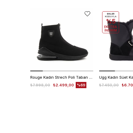
EKLE5
KODUYLA
%5
EKSTRA
İNDİRİM
Rouge Kadın Strech Poli Taban Siyah Günlük Bot
₺7.998,00
₺2.499,00
₺7.450,00
₺6.70
%69