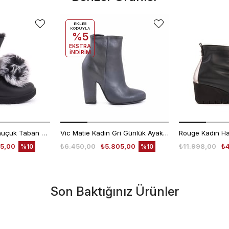
EKLE5
KODUYLA
%5
EKSTRA
İNDİRİM
Ugg Kadın Süet Kauçuk Taban Siyah Günlük Bot
Vic Matie Kadın Gri Günlük Ayakkabı
5,00
₺6.450,00
₺5.805,00
₺11.998,00
₺
%10
%10
Son Baktığınız Ürünler