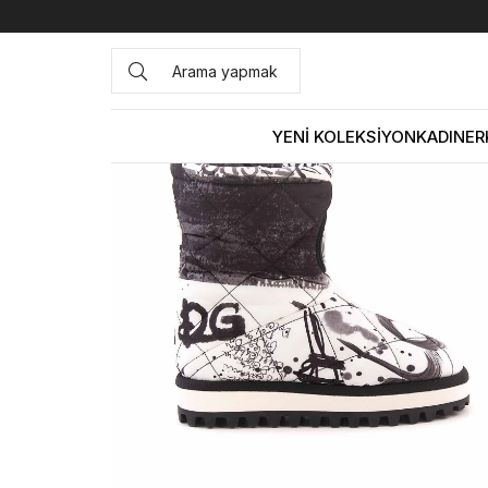
Anasayfa
KADIN
BOT&ÇİZME
Günlük Bot
Dolce Gab
YENİ KOLEKSİYON
KADIN
ER