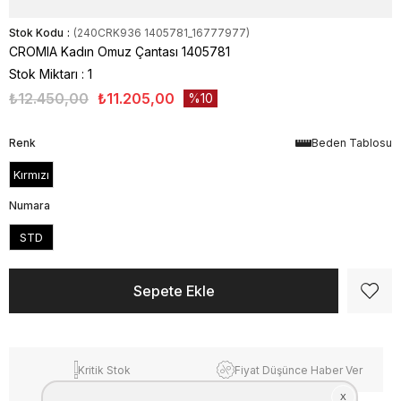
Stok Kodu
(240CRK936 1405781_16777977)
CROMIA Kadın Omuz Çantası 1405781
Stok Miktarı
:
1
₺12.450,00
₺11.205,00
10
Renk
Beden Tablosu
Kırmızı
Numara
STD
Kritik Stok
Fiyat Düşünce Haber Ver