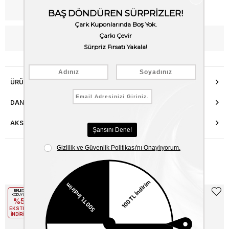
Kargo Bedava
WhatsApp’tan Bilgi Al
ÜRÜN ÖZELLIKLERI
DANIŞMA HATTI
AKSESUAR ONARIMI
Benzer Ürünler
EKLE5
EKLE5
KODUYLA
KODUYLA
%5
%5
EKSTRA
EKSTRA
İNDİRİM
İNDİRİM