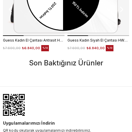
Guess Kadın El Çantası Antrasit HWBG7879070
Guess Kadın Siyah El Çantası HWNG9496060
₺7.600,00
₺6.840,00
₺7.600,00
₺6.840,00
%10
%10
Son Baktığınız Ürünler
Uygulamalarımızı İndirin
QR kodu okutarak uygulamalarımızı indirebilirsiniz.