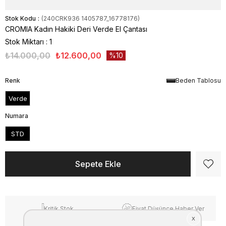
Stok Kodu
(240CRK936 1405787_16778176)
CROMIA Kadın Hakiki Deri Verde El Çantası
Stok Miktarı
:
1
₺14.000,00
₺12.600,00
10
Renk
Beden Tablosu
Verde
Numara
STD
Kritik Stok
Fiyat Düşünce Haber Ver