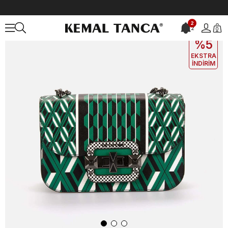
Anasayfa
ÇANTA&AKSESUAR
KADIN
El Çantası
CROMIA Kadın H
2
2
0
EKLE5
KODUYLA
%5
EKSTRA
İNDİRİM