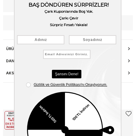
Kargo Bedava
WhatsApp’tan Bilgi Al
ÜRÜN ÖZELLIKLERI
DANIŞMA HATTI
AKSESUAR ONARIMI
Benzer Ürünler
EKLE5
EKLE5
KODUYLA
KODUYLA
%5
%5
EKSTRA
EKSTRA
İNDİRİM
İNDİRİM