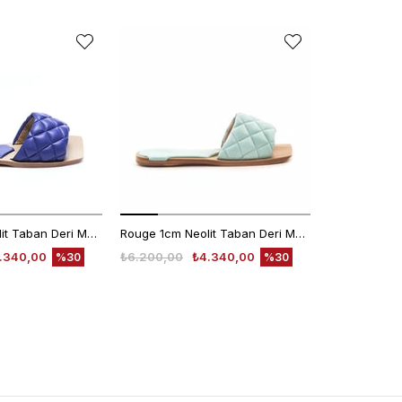
Rouge 1cm Neolit Taban Deri Mor Kadın Terlik 0197-169
Rouge 1cm Neolit Taban Deri Mavi Kadın Terlik 0197-169
.340,00
₺6.200,00
₺4.340,00
₺1.998,00
%30
%30