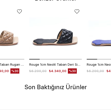
Rouge 1cm Neolit Taban Rugan Deri Nude Kadın Terlik 0197-169
Rouge 1cm Neolit Taban Deri Siyah Kadın Terlik 0197-169
40,00
₺6.200,00
₺4.340,00
₺6.200,00
₺4
%30
%30
Son Baktığınız Ürünler