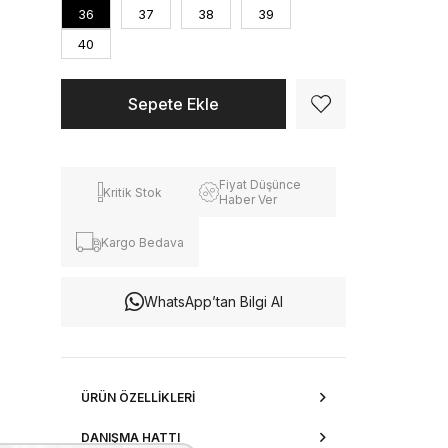
36
37
38
39
40
Fiyat Düşünce
Kritik Stok
Haber Ver
Kargo Bedava
WhatsApp’tan Bilgi Al
ÜRÜN ÖZELLIKLERI
DANIŞMA HATTI