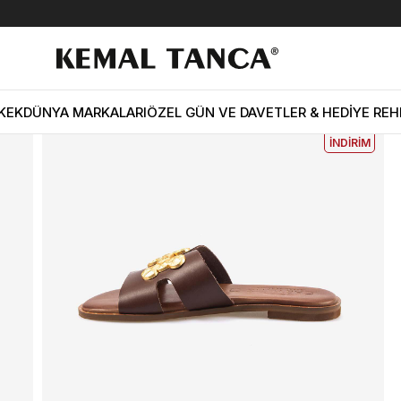
lik 62081
EKLE5
KODUYLA
%5
KEK
DÜNYA MARKALARI
ÖZEL GÜN VE DAVETLER & HEDİYE REH
EKSTRA
İNDİRİM