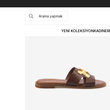
Anasayfa
KADIN
AYAKKABI
Terlik
Caryatis Kadın Ter
YENİ KOLEKSİYON
KADIN
ER