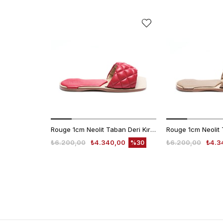
Rouge 1cm Neolit Taban Deri Kırmızı Kadın Terlik 0197-169
₺6.200,00
₺4.340,00
₺6.200,00
₺4.3
%30