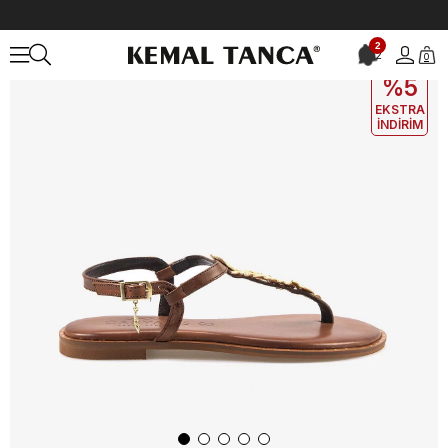
Anasayfa
KADIN
AYAKKABI
Sandalet
Caryatis Kadın Sandalet 
2
2
0
EKLE5
KODUYLA
%5
EKSTRA
İNDİRİM