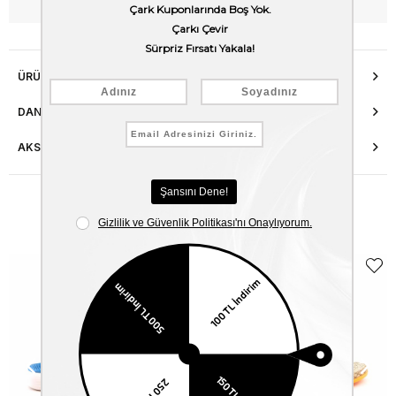
WhatsApp’tan Bilgi Al
ÜRÜN ÖZELLIKLERI
DANIŞMA HATTI
AKSESUAR ONARIMI
Benzer Ürünler