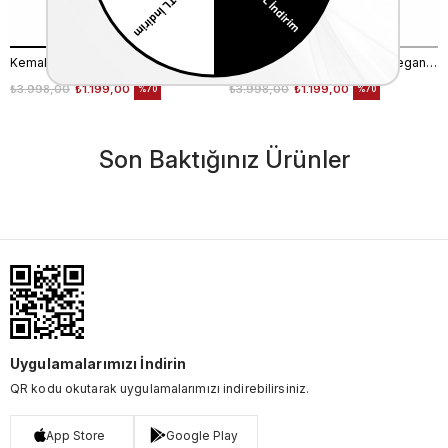
Kemal Tanca Kadın Sandalet SANDALET
Rouge Kadın Termo Taban Vegan Cırt Bantlı Bej Sandalet 1001
₺3.998,00
₺1.199,00
₺3.998,00
₺1.199,00
%70
%70
Son Baktığınız Ürünler
Uygulamalarımızı İndirin
QR kodu okutarak uygulamalarımızı indirebilirsiniz.
App Store
Google Play