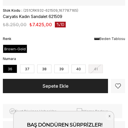
Stok Kodu
(251CRK932-621509_167787165)
Caryatis Kadın Sandalet 621509
₺8.250,00
₺7.425,00
10
Renk
Beden Tablosu
Brown-Gold
Numara
36
37
38
39
40
41
Fiyat Düşünce Haber Ver
Kargo Bedava