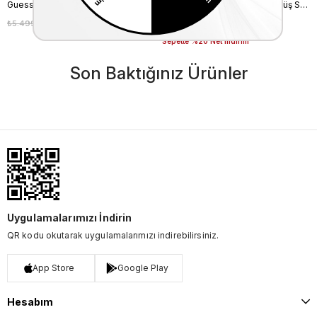
Guess Kadın Spor & Sneaker Ayakkabı FL6T2CELE12
Rouge Kadın Hakiki Deri Gümüş Spor & Sneaker Ayakkabı
₺5.499,00
₺4.949,10
₺6.200,00
₺4.340,00
%10
%30
Sepette %20 Net İndirim
Son Baktığınız Ürünler
Uygulamalarımızı İndirin
QR kodu okutarak uygulamalarımızı indirebilirsiniz.
App Store
Google Play
Hesabım