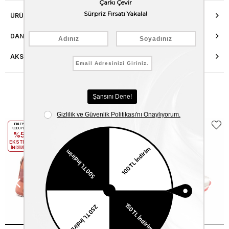
ÜRÜN ÖZELLIKLERI
DANIŞMA HATTI
AKSESUAR ONARIMI
Benzer Ürünler
EKLE5
EKLE5
KODUYLA
KODUYLA
%5
%5
EKSTRA
EKSTRA
İNDİRİM
İNDİRİM