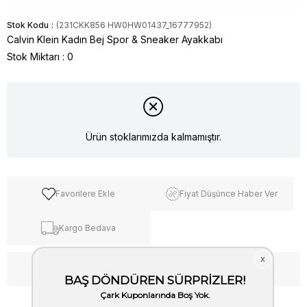
Stok Kodu
(231CKK856 HW0HW01437_16777952)
Calvin Klein Kadın Bej Spor & Sneaker Ayakkabı
Stok Miktarı
:
0
Ürün stoklarımızda kalmamıştır.
Favorilere Ekle
Fiyat Düşünce Haber Ver
Kargo Bedava
WhatsApp’tan Bilgi Al