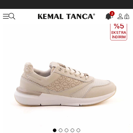
Anasayfa
KADIN
AYAKKABI
Spor&Sneaker
Calvin Klein Kadın 
2
2
0
EKLE5
KODUYLA
%5
EKSTRA
İNDİRİM