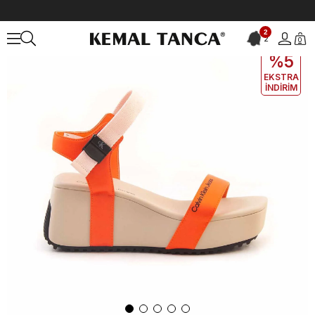
Anasayfa
KADIN
AYAKKABI
Sandalet
Calvin Klein Kadın Orang
2
2
0
EKLE5
KODUYLA
%5
EKSTRA
İNDİRİM