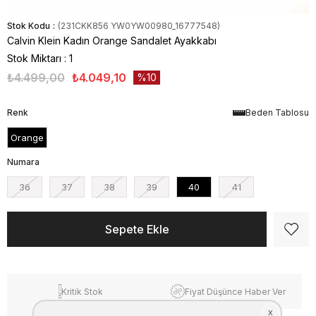
Stok Kodu
(231CKK856 YW0YW00980_16777548)
Calvin Klein Kadın Orange Sandalet Ayakkabı
Stok Miktarı
:
1
₺4.499,00
₺4.049,10
10
Renk
Beden Tablosu
Orange
Numara
36
37
38
39
40
41
Kritik Stok
Fiyat Düşünce Haber Ver