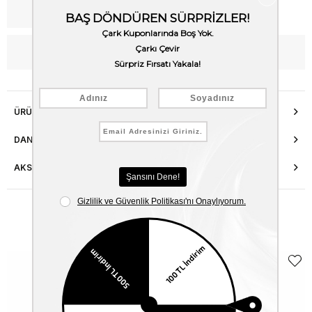
Kargo Bedava
WhatsApp’tan Bilgi Al
ÜRÜN ÖZELLIKLERI
DANIŞMA HATTI
AKSESUAR ONARIMI
Benzer Ürünler