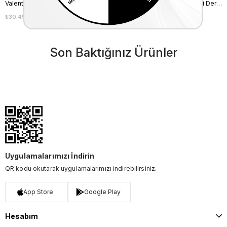
Valentino Orlandi Kadın Hakiki Deri Siyah Omuz Çantası
Valentino Orlandi Kadın Hakiki Deri Bordo Omuz Çantası
₺30.450,00
₺27.405,00
₺20.450,00
₺18.405,00
%10
%10
Son Baktığınız Ürünler
Uygulamalarımızı İndirin
QR kodu okutarak uygulamalarımızı indirebilirsiniz.
App Store
Google Play
Hesabım