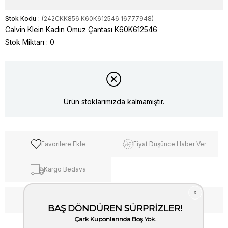
Stok Kodu
(242CKK856 K60K612546_16777948)
Calvin Klein Kadın Omuz Çantası K60K612546
Stok Miktarı
:
0
Ürün stoklarımızda kalmamıştır.
Favorilere Ekle
Fiyat Düşünce Haber Ver
Kargo Bedava
WhatsApp’tan Bilgi Al