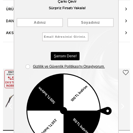
ÜRÜN ÖZELLIKLERI
DANIŞMA HATTI
AKSESUAR ONARIMI
Benzer Ürünler
EKLE5
EKLE5
KODUYLA
KODUYLA
%5
%5
EKSTRA
EKSTRA
İNDİRİM
İNDİRİM