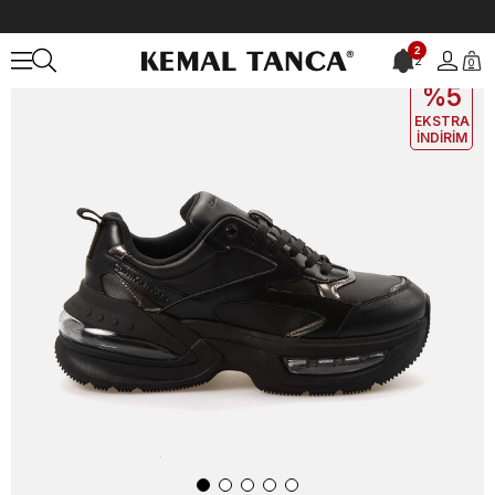
Anasayfa
ERKEK
AYAKKABI
Spor&Sneaker
2
2
0
EKLE5
KODUYLA
%5
EKSTRA
İNDİRİM