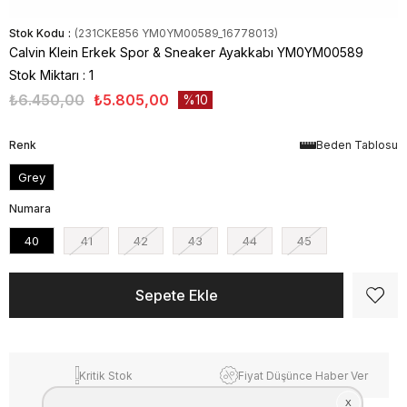
Stok Kodu
(231CKE856 YM0YM00589_16778013)
Calvin Klein Erkek Spor & Sneaker Ayakkabı YM0YM00589
Stok Miktarı
:
1
₺6.450,00
₺5.805,00
10
Renk
Beden Tablosu
Grey
Numara
40
41
42
43
44
45
Kritik Stok
Fiyat Düşünce Haber Ver