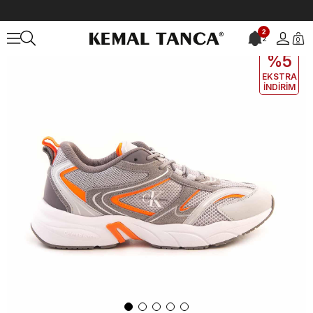
Anasayfa
ERKEK
AYAKKABI
Spor&Sneaker
2
2
0
EKLE5
KODUYLA
%5
EKSTRA
İNDİRİM