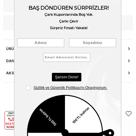
Kargo Bedava
WhatsApp’tan Bilgi Al
ÜRÜN ÖZELLIKLERI
DANIŞMA HATTI
AKSESUAR ONARIMI
Benzer Ürünler
EKLE5
EKLE5
KODUYLA
KODUYLA
%5
%5
EKSTRA
EKSTRA
İNDİRİM
İNDİRİM