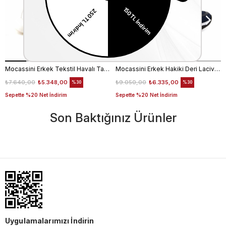
Mocassini Erkek Tekstil Havalı Taban Beyaz Spor & Sneaker Ayakkabı
Mocassini Erkek Hakiki Deri Lacivert Spor & Sneaker Ayakkabı
₺7.640,00
₺5.348,00
₺9.050,00
₺6.335,00
%30
%30
Sepette %20 Net İndirim
Sepette %20 Net İndirim
Son Baktığınız Ürünler
Uygulamalarımızı İndirin