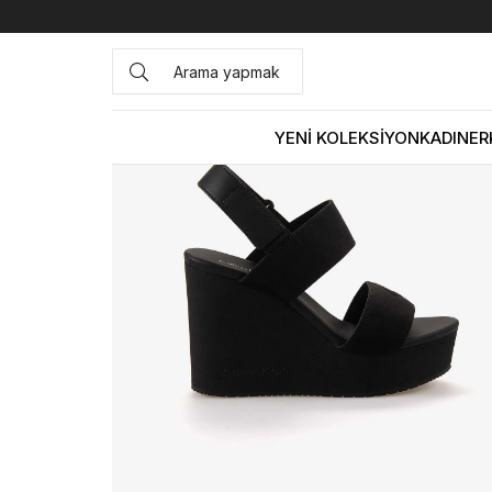
Anasayfa
KADIN
AYAKKABI
Sandalet
Calvin Klein 
YENİ KOLEKSİYON
KADIN
ER