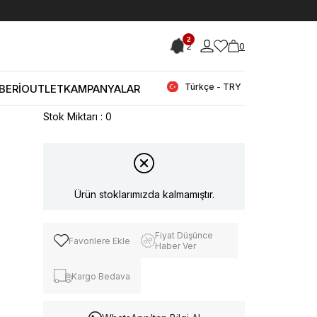
< < Önceki Sayfaya Dön
2
2
0
Stok Kodu
(251CKK856-
YW0YW01790_16777948)
Calvin Klein Kadın Sandalet
Türkçe - TRY
BERİ
OUTLET
KAMPANYALAR
YW0YW01790
Stok Miktarı
:
0
Ürün stoklarımızda kalmamıştır.
Fiyat Düşünce
Favorilere Ekle
Haber Ver
Kargo Bedava