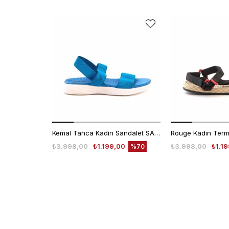
Kemal Tanca Kadın Sandalet SANDALET
₺3.998,00
₺1.199,00
₺3.998,00
₺1.1
%70