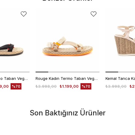
Rouge Kadın Termo Taban Vegan Cırt Bantlı Siyah Sandalet 1001
Rouge Kadın Termo Taban Vegan Cırt Bantlı Bej Sandalet 1001
99,00
₺3.998,00
₺1.199,00
₺3.998,00
₺2
%70
%70
Son Baktığınız Ürünler