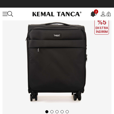
Anasayfa
ÇANTA&AKSESUAR
Valiz
Baggaj Unisex Valiz 2413L
2
2
0
EKLE5
KODUYLA
%5
EKSTRA
İNDİRİM