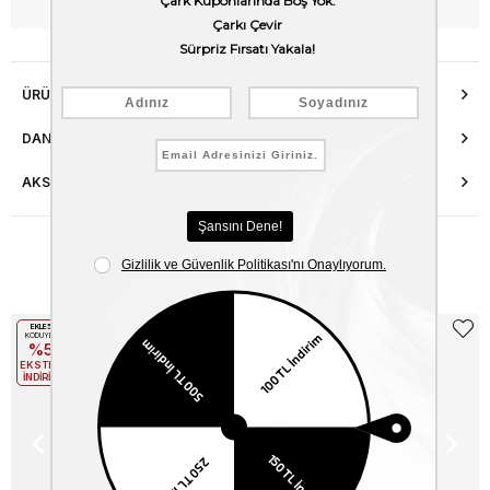
WhatsApp’tan Bilgi Al
ÜRÜN ÖZELLIKLERI
DANIŞMA HATTI
AKSESUAR ONARIMI
Benzer Ürünler
EKLE5
EKLE5
KODUYLA
KODUYLA
%5
%5
EKSTRA
EKSTRA
İNDİRİM
İNDİRİM