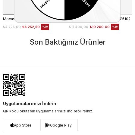
Mocassini Unisex Valiz 911L
Guess Unisex Valiz TMNASTP5102
₺4.725,00
₺4.252,50
₺11.400,00
₺10.260,00
%10
%10
Son Baktığınız Ürünler
Uygulamalarımızı İndirin
QR kodu okutarak uygulamalarımızı indirebilirsiniz.
App Store
Google Play