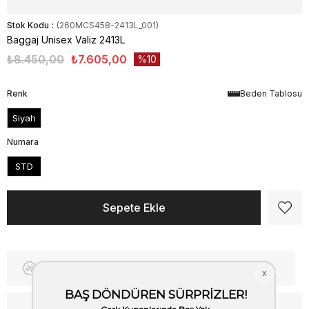
Stok Kodu
(260MCS458-2413L_001)
Baggaj Unisex Valiz 2413L
₺8.450,00
₺7.605,00
10
Renk
Beden Tablosu
Siyah
Numara
STD
Fiyat Düşünce Haber Ver
Kargo Bedava