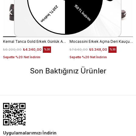
Kemal Tanca Gold Erkek Günlük Ayakkabı 6612-152
Mocassini Erkek Açma Deri Kauçuk Taban Bordo Günlük Ayakkabı
₺6.200,00
₺4.340,00
₺7.640,00
₺5.348,00
%30
%30
Sepette %20 Net İndirim
Sepette %20 Net İndirim
Son Baktığınız Ürünler
Uygulamalarımızı İndirin