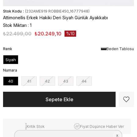
Stok Kodu
(232AME919 ROBBIE450_16777948)
Attimonellis Erkek Hakiki Deri Siyah Günlük Ayakkabı
Stok Miktarı
:
1
₺22.499,00
₺20.249,10
10
Renk
Beden Tablosu
Siyah
Numara
40
41
42
43
44
Kritik Stok
Fiyat Düşünce Haber Ver