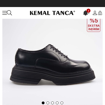
Anasayfa
ERKEK
AYAKKABI
Günlük
Attimonellis Erkek Hakiki D
2
2
0
EKLE5
KODUYLA
%5
EKSTRA
İNDİRİM