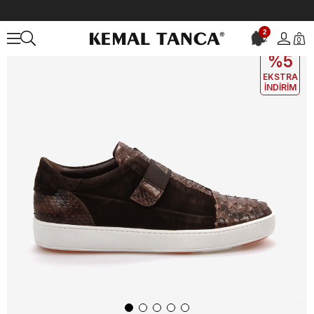
Anasayfa
ERKEK
AYAKKABI
Spor&Sneaker
ANDREA GIOVANNI E
2
2
0
EKLE5
KODUYLA
%5
EKSTRA
İNDİRİM