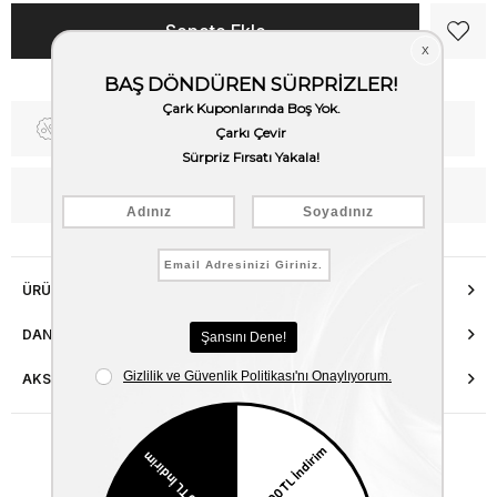
Fiyat Düşünce Haber Ver
Kargo Bedava
WhatsApp’tan Bilgi Al
ÜRÜN ÖZELLIKLERI
DANIŞMA HATTI
AKSESUAR ONARIMI
Benzer Ürünler