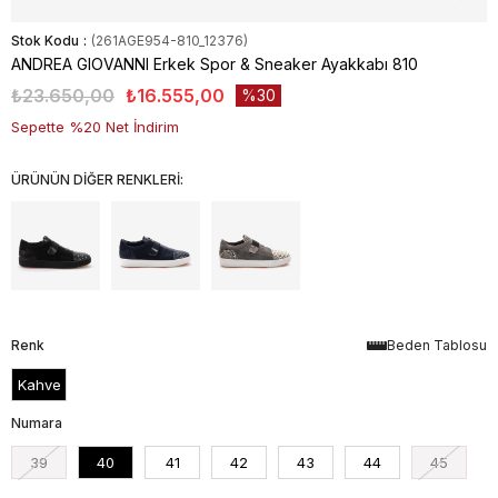
Stok Kodu
(261AGE954-810_12376)
ANDREA GIOVANNI Erkek Spor & Sneaker Ayakkabı 810
₺23.650,00
₺16.555,00
30
Sepette %20 Net İndirim
ÜRÜNÜN DİĞER RENKLERİ:
Renk
Beden Tablosu
Kahve
Numara
39
40
41
42
43
44
45