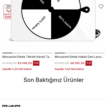
EKLE5
EKLE5
KODUYLA
KODUYLA
%5
%5
EKSTRA
EKSTRA
İNDİRİM
İNDİRİM
Mocassini Erkek Tekstil Havalı Taban Beyaz Spor & Sneaker Ayakkabı
Mocassini Erkek Hakiki Deri Lacivert Spor & Sneaker Ayakkabı
₺7.640,00
₺5.348,00
₺9.050,00
₺6.335,00
%30
%30
Sepette %20 Net İndirim
Sepette %20 Net İndirim
Son Baktığınız Ürünler