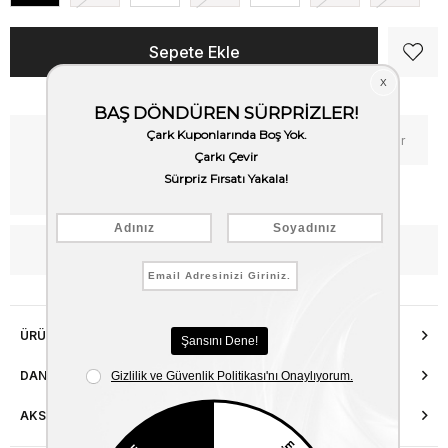
Kritik Stok
Fiyat Düşünce Haber Ver
Kargo Bedava
WhatsApp’tan Bilgi Al
ÜRÜN ÖZELLIKLERI
DANIŞMA HATTI
AKSESUAR ONARIMI