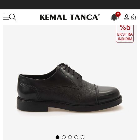
Anasayfa
ERKEK
AYAKKABI
Günlük
Andrea Giovanni Erkek Gün
2
2
0
EKLE5
KODUYLA
%5
EKSTRA
İNDİRİM