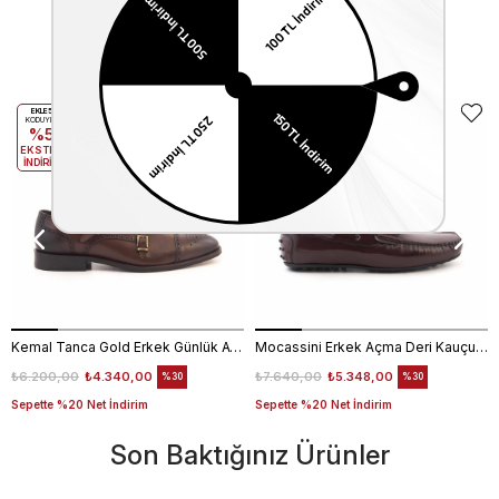
Benzer Ürünler
EKLE5
EKLE5
KODUYLA
KODUYLA
%5
%5
EKSTRA
EKSTRA
İNDİRİM
İNDİRİM
Kemal Tanca Gold Erkek Günlük Ayakkabı 6612-152
Mocassini Erkek Açma Deri Kauçuk Taban Bordo Günlük Ayakkabı
₺6.200,00
₺4.340,00
₺7.640,00
₺5.348,00
%30
%30
Sepette %20 Net İndirim
Sepette %20 Net İndirim
Son Baktığınız Ürünler