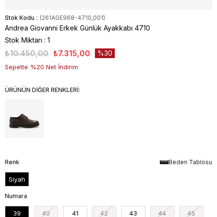
Stok Kodu
(261AGE968-4710_001)
Andrea Giovanni Erkek Günlük Ayakkabı 4710
Stok Miktarı
:
1
₺10.450,00
₺7.315,00
30
Sepette %20 Net İndirim
ÜRÜNÜN DİĞER RENKLERİ:
Renk
Beden Tablosu
Siyah
Numara
39
40
41
42
43
44
45