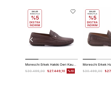
EKLE5
EKLE5
KODUYLA
KODUYLA
%5
%5
EKSTRA
EKSTRA
İNDİRİM
İNDİRİM
Moreschi Erkek Hakiki Deri Kauçuk Taban Kahverengi Loafer Konforlu Ayakkabı
₺30.499,00
₺27.449,10
₺30.499,00
₺27
%10