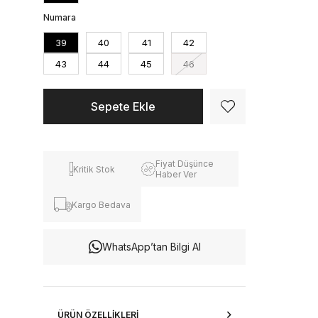
Numara
39
40
41
42
43
44
45
46
Fiyat Düşünce
Kritik Stok
Haber Ver
Kargo Bedava
WhatsApp’tan Bilgi Al
ÜRÜN ÖZELLIKLERI