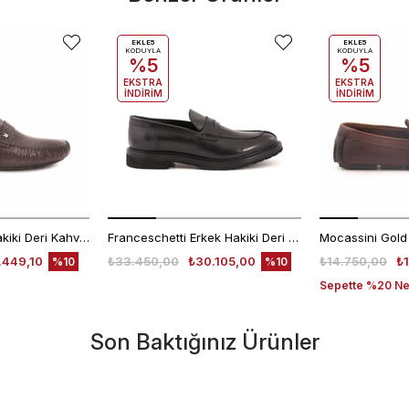
EKLE5
EKLE5
KODUYLA
KODUYLA
%5
%5
EKSTRA
EKSTRA
İNDİRİM
İNDİRİM
Moreschi Erkek Hakiki Deri Kahverengi Loafer Konforlu Ayakkabı
Franceschetti Erkek Hakiki Deri Kauçuk Taban Siyah Loafer Konforlu Ayakkabı
.449,10
₺33.450,00
₺30.105,00
₺14.750,00
₺
%10
%10
Sepette %20 Net
Son Baktığınız Ürünler