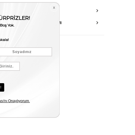
DANIŞMA HATTI
AKSESUAR ONARIMI