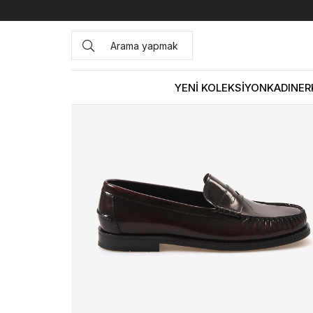
Anasayfa
ERKEK
AYAKKABI
Loafer
Andrea Giovanni 
YENİ KOLEKSİYON
KADIN
ER