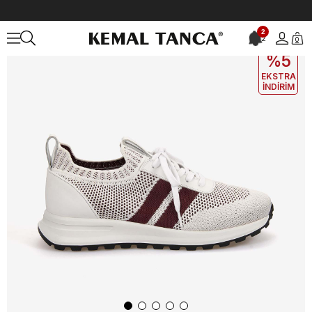
Anasayfa
ERKEK
AYAKKABI
Günlük
Andrea Giovanni Erkek Gü
2
2
0
EKLE5
KODUYLA
%5
EKSTRA
İNDİRİM