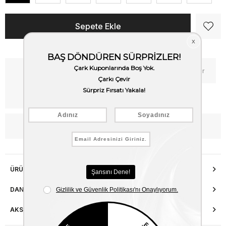
Kritik Stok
Fiyat Düşünce Haber Ver
Kargo Bedava
WhatsApp’tan Bilgi Al
ÜRÜN ÖZELLIKLERI
DANIŞMA HATTI
AKSESUAR ONARIMI