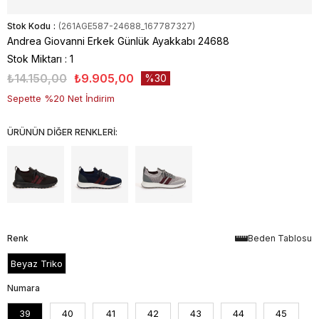
Stok Kodu
(261AGE587-24688_167787327)
Andrea Giovanni Erkek Günlük Ayakkabı 24688
Stok Miktarı
:
1
₺14.150,00
₺9.905,00
30
Sepette %20 Net İndirim
ÜRÜNÜN DİĞER RENKLERİ:
Renk
Beden Tablosu
Beyaz Triko
Numara
39
40
41
42
43
44
45