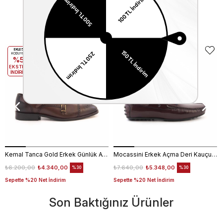
Benzer Ürünler
EKLE5
EKLE5
KODUYLA
KODUYLA
%5
%5
EKSTRA
EKSTRA
İNDİRİM
İNDİRİM
Kemal Tanca Gold Erkek Günlük Ayakkabı 6612-152
Mocassini Erkek Açma Deri Kauçuk Taban Bordo Günlük Ayakkabı
₺6.200,00
₺4.340,00
₺7.640,00
₺5.348,00
%30
%30
Sepette %20 Net İndirim
Sepette %20 Net İndirim
Son Baktığınız Ürünler