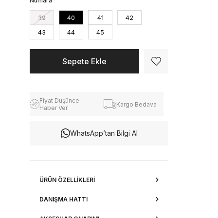
Numara
39
40
41
42
43
44
45
Fiyat Düşünce
Kargo Bedava
Haber Ver
WhatsApp’tan Bilgi Al
ÜRÜN ÖZELLIKLERI
DANIŞMA HATTI