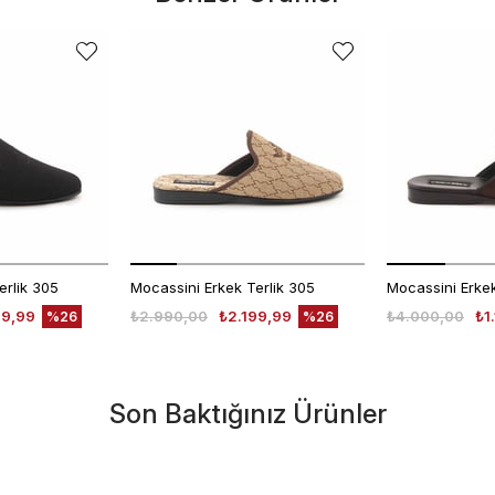
erlik 305
Mocassini Erkek Terlik 305
99,99
₺2.990,00
₺2.199,99
₺4.000,00
₺1
%26
%26
Son Baktığınız Ürünler