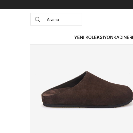
Anasayfa
ERKEK
AYAKKABI
Terlik
Andrea Giovanni E
YENİ KOLEKSİYON
KADIN
ER