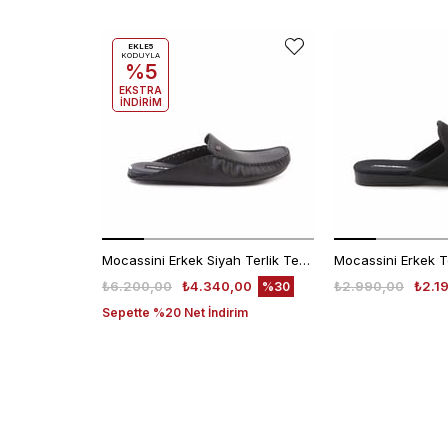
EKLE5
KODUYLA
%5
EKSTRA
İNDİRİM
Mocassini Erkek Siyah Terlik Terlik
Mocassini Erkek T
₺6.200,00
₺4.340,00
₺2.990,00
₺2.1
%30
Sepette %20 Net İndirim