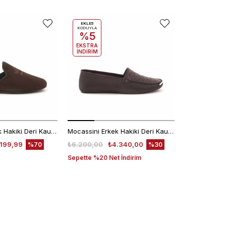
EKLE5
EKLE5
KODUYLA
KODUYLA
%5
%5
EKSTRA
EKSTRA
İNDİRİM
İNDİRİM
Mocassini Erkek Hakiki Deri Kauçuk Taban Kahverengi Terlik Terlik
Mocassini Erkek Hakiki Deri Kauçuk Taban Kahverengi Terlik Terlik
.199,99
₺6.200,00
₺4.340,00
₺6.200,00
%70
%30
Sepette %20 Net İndirim
Sepette %20 