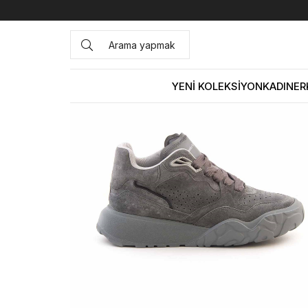
Anasayfa
ERKEK
AYAKKABI
Spor&Sneaker
Alexande
YENİ KOLEKSİYON
KADIN
ER