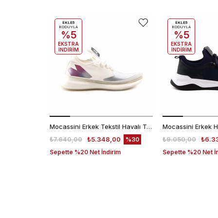
EKLE5
EKLE5
KODUYLA
KODUYLA
%5
%5
EKSTRA
EKSTRA
İNDİRİM
İNDİRİM
Mocassini Erkek Tekstil Havalı Taban Beyaz Spor & Sneaker Ayakkabı
₺7.640,00
₺5.348,00
₺9.050,00
₺6.3
%30
Sepette %20 Net İndirim
Sepette %20 Net İ