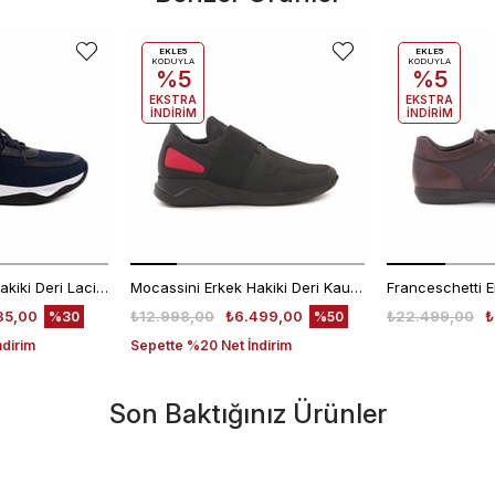
EKLE5
EKLE5
KODUYLA
KODUYLA
%5
%5
EKSTRA
EKSTRA
İNDİRİM
İNDİRİM
Mocassini Erkek Hakiki Deri Lacivert Spor & Sneaker Ayakkabı
Mocassini Erkek Hakiki Deri Kauçuk Taban Siyah - Gri Spor & Sneaker Ayakkabı
35,00
₺12.998,00
₺6.499,00
₺22.499,00
₺
%30
%50
ndirim
Sepette %20 Net İndirim
Son Baktığınız Ürünler