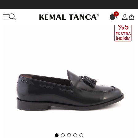
Anasayfa
ERKEK
AYAKKABI
Günlük
2
2
0
EKLE5
KODUYLA
%5
EKSTRA
İNDİRİM