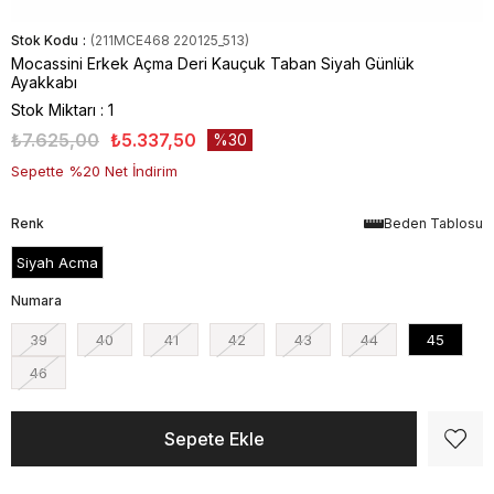
Stok Kodu
(211MCE468 220125_513)
Mocassini Erkek Açma Deri Kauçuk Taban Siyah Günlük
Ayakkabı
Stok Miktarı
:
1
₺7.625,00
₺5.337,50
30
Sepette %20 Net İndirim
Renk
Beden Tablosu
Siyah Acma
Numara
39
40
41
42
43
44
45
46