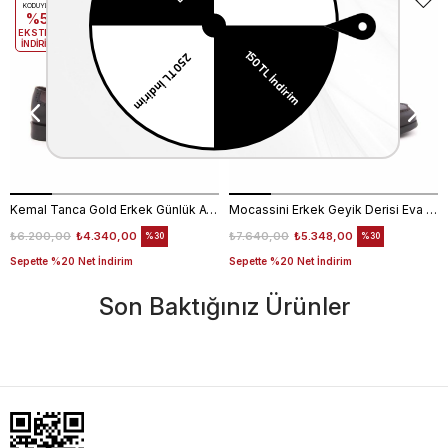
KODUYLA
KODUYLA
%5
%5
EKSTRA
EKSTRA
İNDİRİM
İNDİRİM
Kemal Tanca Gold Erkek Günlük Ayakkabı 6612-152
Mocassini Erkek Geyik Derisi Eva Taban Kahverengi Günlük Ayakkabı
₺6.200,00
₺4.340,00
₺7.640,00
₺5.348,00
%30
%30
Sepette %20 Net İndirim
Sepette %20 Net İndirim
Son Baktığınız Ürünler