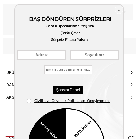
Kritik Stok
Fiyat Düşünce Haber Ver
Kargo Bedava
WhatsApp’tan Bilgi Al
ÜRÜN ÖZELLIKLERI
DANIŞMA HATTI
AKSESUAR ONARIMI
Benzer Ürünler
EKLE5
EKLE5