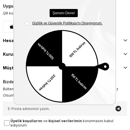
Uygulamalarımızı İndirin
QR kodu okutarak uygulamalarımızı indirebilirsiniz.
App Store
Google Play
Hesabım
Kurumsal
Müşteri İlişkileri
Bizden Haberler
Bültenimize Üye Olun ! Tüm İndirim ve Fırsatlardan İlk Sizin Haberiniz
Olsun!
Üyelik koşullarını
ve
kişisel verilerimin
korunmasını kabul
ediyorum.