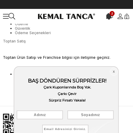
Müşteri Hizmetleri
Üyelik ve Hesabım
2
İade ve Değişim
2
0
Toptan Satış
Ödeme
Güvenlik
Ödeme Seçenekleri
Toptan Satış
Toptan Ürün Satışı ve Franchise bilgisi için iletişime geçiniz.
wholesale@kemaltanca.com
|
0212 677 11 80