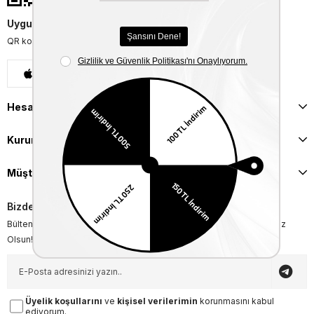
Uygulamalarımızı İndirin
QR kodu okutarak uygulamalarımızı indirebilirsiniz.
App Store
Google Play
Hesabım
Kurumsal
Müşteri İlişkileri
Bizden Haberler
Bültenimize Üye Olun ! Tüm İndirim ve Fırsatlardan İlk Sizin Haberiniz
Olsun!
Üyelik koşullarını
ve
kişisel verilerimin
korunmasını kabul
ediyorum.