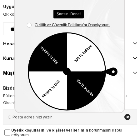
Uygulamalarımızı İndirin
QR kodu okutarak uygulamalarımızı indirebilirsiniz.
App Store
Google Play
Hesabım
Kurumsal
Müşteri İlişkileri
Bizden Haberler
Bültenimize Üye Olun ! Tüm İndirim ve Fırsatlardan İlk Sizin Haberiniz
Olsun!
Üyelik koşullarını
ve
kişisel verilerimin
korunmasını kabul
ediyorum.