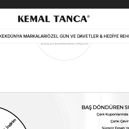
KEK
DÜNYA MARKALARI
ÖZEL GÜN VE DAVETLER & HEDİYE REH
Hesabım
Kurumsal
Müşteri İlişkiler
Üyelik Bilgilerim
Hakkımızda
Üyelik