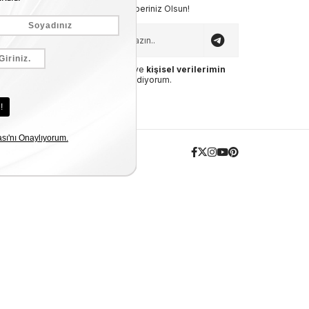
Fırsatlardan İlk Sizin Haberiniz Olsun!
Üyelik koşullarını
ve
kişisel verilerimin
korunmasını kabul ediyorum.