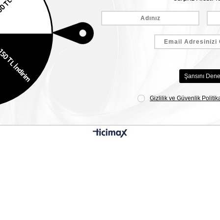
Siparişlerim
Mağazalar
İade ve Değişim
Şifremi Unuttum
Anasayfa
Kargo & Teslimat
Şifremi Değiştir
Bize Ulaşın
KVKK
Para ve Hediye Çeklerim
Toptan Satış
Sipariş Takip