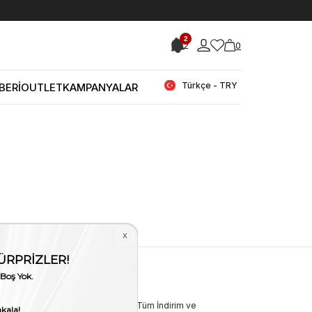
2
2
0
Türkçe - TRY
BERİ
OUTLET
KAMPANYALAR
i
Bizden Haberler
Bültenimize Üye Olun ! Tüm İndirim ve