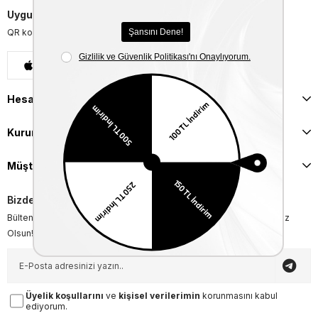
Uygulamalarımızı İndirin
QR kodu okutarak uygulamalarımızı indirebilirsiniz.
App Store
Google Play
Hesabım
Kurumsal
Müşteri İlişkileri
Bizden Haberler
Bültenimize Üye Olun ! Tüm İndirim ve Fırsatlardan İlk Sizin Haberiniz
Olsun!
Üyelik koşullarını
ve
kişisel verilerimin
korunmasını kabul
ediyorum.