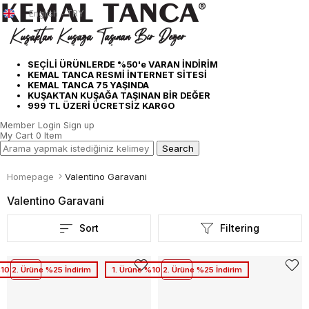
English - TRY
SEÇİLİ ÜRÜNLERDE %50'e VARAN İNDİRİM
KEMAL TANCA RESMİ İNTERNET SİTESİ
KEMAL TANCA 75 YAŞINDA
KUŞAKTAN KUŞAĞA TAŞINAN BİR DEĞER
999 TL ÜZERİ ÜCRETSİZ KARGO
Member Login
Sign up
My Cart
0
Item
Homepage
Valentino Garavani
Valentino Garavani
Sort
Filtering
%10 2. Ürüne %25 İndirim
1. Ürüne %10 2. Ürüne %25 İndirim