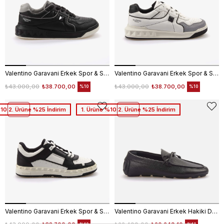
Valentino Garavani Erkek Spor & Sneaker Ayakkabı 7Y2S0E71
Valentino Garavani Erkek Spor & Sneaker Ayakkabı 7Y2S0E71
₺43.000,00
₺38.700,00
₺43.000,00
₺38.700,00
%10
%10
%10 2. Ürüne %25 İndirim
1. Ürüne %10 2. Ürüne %25 İndirim
Valentino Garavani Erkek Spor & Sneaker Ayakkabı 7Y2S0H43
Valentino Garavani Erkek Hakiki Deri Siyah Loafer Konforlu Ayakkabı