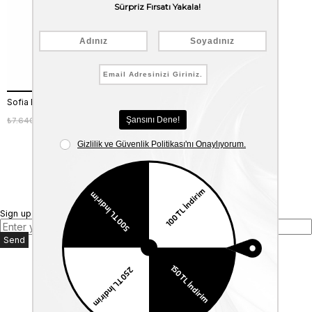
Sofia Baldi Kadın Gri Günlük Bot
₺7.640,00
₺5.348,00
%30
Sign up for our E-mail Newsletter
Send
Kurumsal
Anasayfa
Hakkımızda
Mağazalarımız
Bize Ulaşın