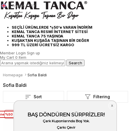
English - TRY
SEÇİLİ ÜRÜNLERDE %50'e VARAN İNDİRİM
KEMAL TANCA RESMİ İNTERNET SİTESİ
KEMAL TANCA 75 YAŞINDA
KUŞAKTAN KUŞAĞA TAŞINAN BİR DEĞER
999 TL ÜZERİ ÜCRETSİZ KARGO
Member Login
Sign up
My Cart
0
Item
Homepage
Sofia Baldi
Sofia Baldi
Sort
Filtering
üne %50 Net İndirim