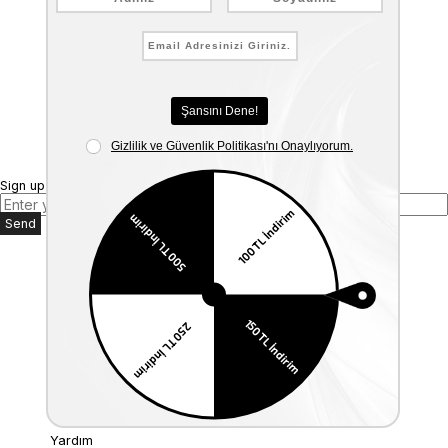
Sign up for our E-mail Newsletter
Send
Kurumsal
Anasayfa
Hakkımızda
Mağazalarımız
Bize Ulaşın
Müşteri İlişkileri
Üyelik
İade ve Değişim
Kargo & Teslimat
KVKK
Yardım