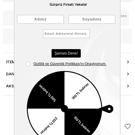
Notify me when the price goes
Add to Favorites
down
WhatsApp’tan Bilgi Al
ITEM FEATURES
DANIŞMA HATTI
AKSESUAR ONARIMI
Similar Items