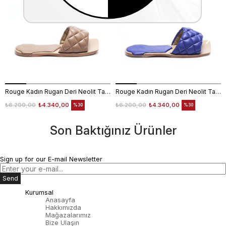
Rouge Kadın Rugan Deri Neolit Taban Bej Parlak Terlik Terlik
Rouge Kadın Rugan Deri Neolit Taban Mor Terlik Terlik
₺6.200,00
₺4.340,00
₺6.200,00
₺4.340,00
%30
%30
Son Baktığınız Ürünler
Sign up for our E-mail Newsletter
Send
Kurumsal
Anasayfa
Hakkımızda
Mağazalarımız
Bize Ulaşın