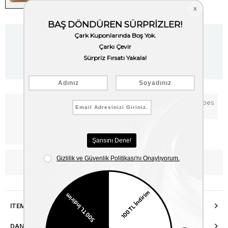
Item is out of stock.
Notify me when the price goes
Add to Favorites
down
Free Shipping
WhatsApp’tan Bilgi Al
ITEM FEATURES
DANIŞMA HATTI