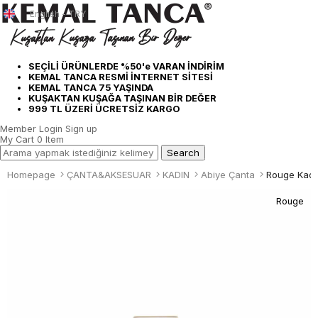
English - TRY
SEÇİLİ ÜRÜNLERDE %50'e VARAN İNDİRİM
KEMAL TANCA RESMİ İNTERNET SİTESİ
KEMAL TANCA 75 YAŞINDA
KUŞAKTAN KUŞAĞA TAŞINAN BİR DEĞER
999 TL ÜZERİ ÜCRETSİZ KARGO
Member Login
Sign up
My Cart
0
Item
Homepage
ÇANTA&AKSESUAR
KADIN
Abiye Çanta
Rouge Kadı
Rouge