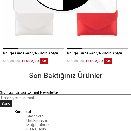
Rouge Gece&Abiye Kadın Abiye Çanta 401S
Rouge Gece&Abiye Kadın Abiye Çanta 401S
₺1.999,90
₺1.699,00
₺1.999,90
₺1.699,00
%15
%15
Son Baktığınız Ürünler
Sign up for our E-mail Newsletter
Send
Kurumsal
Anasayfa
Hakkımızda
Mağazalarımız
Bize Ulaşın