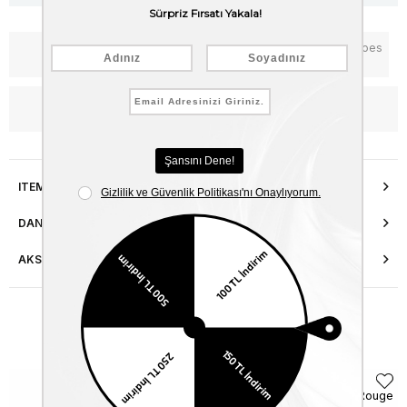
Notify me when the price goes
Add to Favorites
down
WhatsApp’tan Bilgi Al
ITEM FEATURES
DANIŞMA HATTI
AKSESUAR ONARIMI
Similar Items
Rouge
Rouge