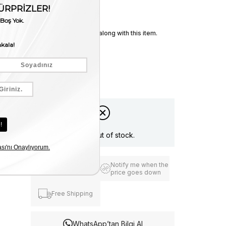
Stock Amount
:
0
We recommend these along with this item.
Item is out of stock.
Notify me when the
Add to Favorites
price goes down
Free Shipping
WhatsApp’tan Bilgi Al