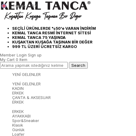
English - TRY
SEÇİLİ ÜRÜNLERDE %50'e VARAN İNDİRİM
KEMAL TANCA RESMİ İNTERNET SİTESİ
KEMAL TANCA 75 YAŞINDA
KUŞAKTAN KUŞAĞA TAŞINAN BİR DEĞER
999 TL ÜZERİ ÜCRETSİZ KARGO
Member Login
Sign up
My Cart
0
Item
YENİ GELENLER
YENİ GELENLER
KADIN
ERKEK
ÇANTA & AKSESUAR
ERKEK
ERKEK
AYAKKABI
Spor&Sneaker
Klasik
Günlük
Loafer