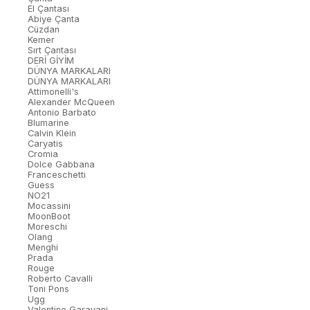
El Çantası
Abiye Çanta
Cüzdan
Kemer
Sırt Çantası
DERİ GİYİM
DÜNYA MARKALARI
DÜNYA MARKALARI
Attimonelli's
Alexander McQueen
Antonio Barbato
Blumarine
Calvin Klein
Caryatis
Cromia
Dolce Gabbana
Franceschetti
Guess
NO21
Mocassini
MoonBoot
Moreschi
Olang
Menghi
Prada
Rouge
Roberto Cavalli
Toni Pons
Ugg
Valentino Garavani