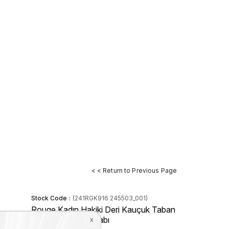
< < Return to Previous Page
Stock Code
(241RGK916 245503_001)
Rouge Kadın Hakiki Deri Kauçuk Taban
Siyah Terlik Ayakkabı