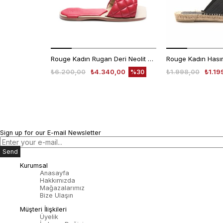
Rouge Kadın Rugan Deri Neolit Taban Kırmızı Terlik Terlik
₺6.200,00
₺4.340,00
₺1.998,00
₺1.19
%30
Sign up for our E-mail Newsletter
Send
Kurumsal
Anasayfa
Hakkımızda
Mağazalarımız
Bize Ulaşın
Müşteri İlişkileri
Üyelik