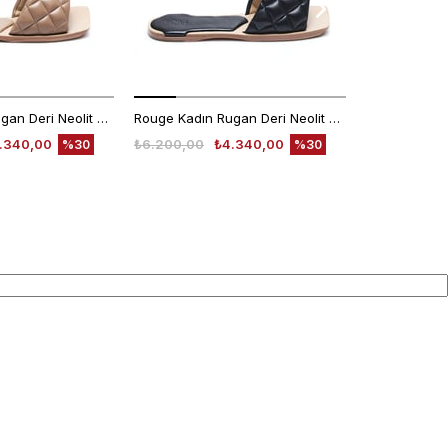
Rouge Kadın Rugan Deri Neolit Taban Bej Parlak Terlik Terlik
Rouge Kadın Rugan Deri Neolit Taban Siyah Terlik Terlik
.340,00
₺6.200,00
₺4.340,00
₺6.200,00
%30
%30