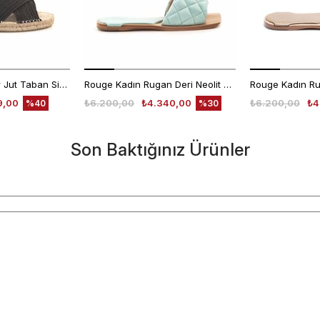
Rouge Kadın Hasır Jut Taban Siyah Terlik Ayakkabı
Rouge Kadın Rugan Deri Neolit Taban Açık Mavi Terlik Terlik
9,00
₺6.200,00
₺4.340,00
₺6.200,00
₺4
%40
%30
Son Baktığınız Ürünler