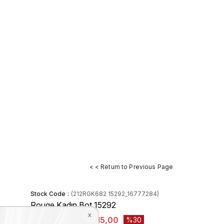
< < Return to Previous Page
Stock Code
(212RGK682 15292_16777284)
Rouge Kadın Bot 15292
₺10.450,00
₺7.315,00
30