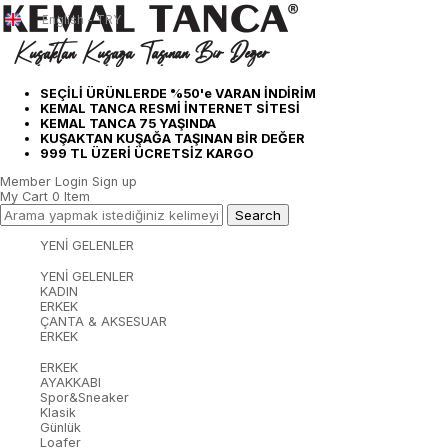
English - TRY
SEÇİLİ ÜRÜNLERDE %50'e VARAN İNDİRİM
KEMAL TANCA RESMİ İNTERNET SİTESİ
KEMAL TANCA 75 YAŞINDA
KUŞAKTAN KUŞAĞA TAŞINAN BİR DEĞER
999 TL ÜZERİ ÜCRETSİZ KARGO
Member Login
Sign up
My Cart
0
Item
YENİ GELENLER
YENİ GELENLER
KADIN
ERKEK
ÇANTA & AKSESUAR
ERKEK
ERKEK
AYAKKABI
Spor&Sneaker
Klasik
Günlük
Loafer