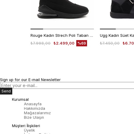
Rouge Kadın Strech Poli Taban Siyah Günlük Bot
₺7.998,00
₺2.499,00
₺7.450,00
₺6.70
%69
Sign up for our E-mail Newsletter
Send
Kurumsal
Anasayfa
Hakkımızda
Mağazalarımız
Bize Ulaşın
Müşteri İlişkileri
Üyelik