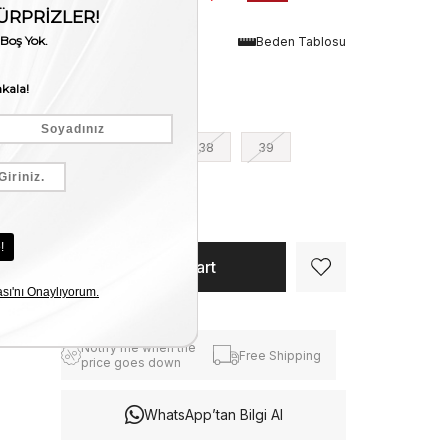
Renk
Beden Tablosu
Vizon Süet
Numara
36
37
38
39
40
Notify me when the
Free Shipping
price goes down
WhatsApp’tan Bilgi Al