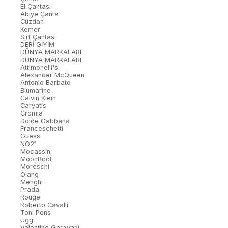
El Çantası
Abiye Çanta
Cüzdan
Kemer
Sırt Çantası
DERİ GİYİM
DÜNYA MARKALARI
DÜNYA MARKALARI
Attimonelli's
Alexander McQueen
Antonio Barbato
Blumarine
Calvin Klein
Caryatis
Cromia
Dolce Gabbana
Franceschetti
Guess
NO21
Mocassini
MoonBoot
Moreschi
Olang
Menghi
Prada
Rouge
Roberto Cavalli
Toni Pons
Ugg
Valentino Garavani