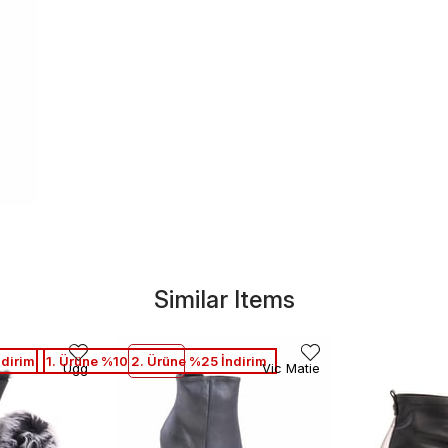
Similar Items
ndirim
1. Ürüne %10 2. Ürüne %25 İndirim
Ugg
Vic Matie