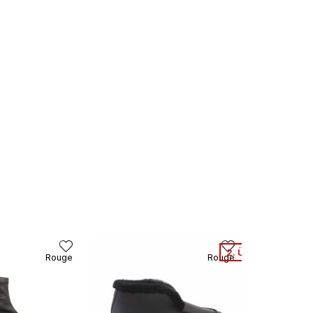
2. Ürüne %50 Net İ
Rouge
Rouge