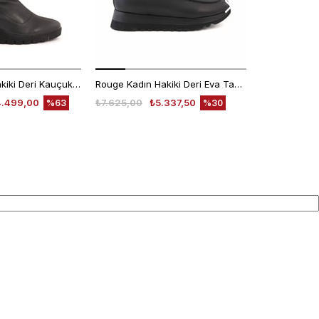
Rouge Kadın Hakiki Deri Kauçuk Taban Siyah Günlük Bot
Rouge Kadın Hakiki Deri Eva Taban Siyah Günlük Bot
4.499,00
₺7.625,00
₺5.337,50
₺7.640,00
%63
%30