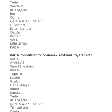
Terlik
Sandalet
BOT&ÇİZME
Bot
Çizme
ÇANTA & AKSESUAR
El Çantası
Evrak Çantası
Cüzdan
Kemer
VALİZ
DERİ GİYİM
KADIN
KADIN modellerimizi incelemek sayfamızı ziyaret edin.
KADIN
AYAKKABI
Spor&Sneakers
Klasik
Topuklu
Loafer
Günlük
Gece&Abiye
Babet
Sandalet
Terlik
BOT&ÇİZME
ÇANTA & AKSESUAR
Tümünü Gör
Çanta