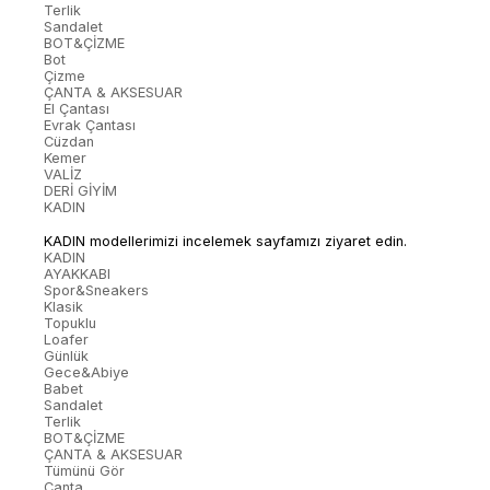
Terlik
Sandalet
BOT&ÇİZME
Bot
Çizme
ÇANTA & AKSESUAR
El Çantası
Evrak Çantası
Cüzdan
Kemer
VALİZ
DERİ GİYİM
KADIN
KADIN modellerimizi incelemek sayfamızı ziyaret edin.
KADIN
AYAKKABI
Spor&Sneakers
Klasik
Topuklu
Loafer
Günlük
Gece&Abiye
Babet
Sandalet
Terlik
BOT&ÇİZME
ÇANTA & AKSESUAR
Tümünü Gör
Çanta