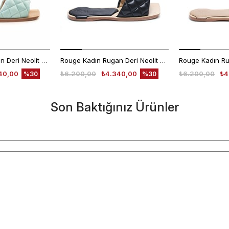
Rouge Kadın Rugan Deri Neolit Taban Açık Mavi Terlik Terlik
Rouge Kadın Rugan Deri Neolit Taban Siyah Terlik Terlik
40,00
₺6.200,00
₺4.340,00
₺6.200,00
₺4
%30
%30
Son Baktığınız Ürünler