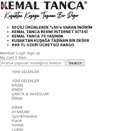
English - TRY
SEÇİLİ ÜRÜNLERDE %50'e VARAN İNDİRİM
KEMAL TANCA RESMİ İNTERNET SİTESİ
KEMAL TANCA 75 YAŞINDA
KUŞAKTAN KUŞAĞA TAŞINAN BİR DEĞER
999 TL ÜZERİ ÜCRETSİZ KARGO
Member Login
Sign up
My Cart
0
Item
YENİ GELENLER
YENİ GELENLER
KADIN
ERKEK
ÇANTA & AKSESUAR
ERKEK
ERKEK
AYAKKABI
Spor&Sneaker
Klasik
Günlük
Loafer