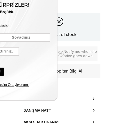
Stock Amount
:
0
Item is out of stock.
Notify me when the
Add to Favorites
price goes down
WhatsApp’tan Bilgi Al
ITEM FEATURES
DANIŞMA HATTI
AKSESUAR ONARIMI