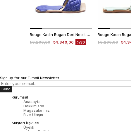
Rouge Kadın Rugan Deri Neolit Taban Mor Terlik Terlik
₺6.200,00
₺4.340,00
₺6.200,00
₺4.3
%30
Sign up for our E-mail Newsletter
Send
Kurumsal
Anasayfa
Hakkımızda
Mağazalarımız
Bize Ulaşın
Müşteri İlişkileri
Üyelik