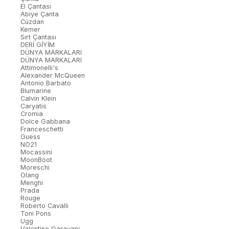
El Çantası
Abiye Çanta
Cüzdan
Kemer
Sırt Çantası
DERİ GİYİM
DÜNYA MARKALARI
DÜNYA MARKALARI
Attimonelli's
Alexander McQueen
Antonio Barbato
Blumarine
Calvin Klein
Caryatis
Cromia
Dolce Gabbana
Franceschetti
Guess
NO21
Mocassini
MoonBoot
Moreschi
Olang
Menghi
Prada
Rouge
Roberto Cavalli
Toni Pons
Ugg
Valentino Garavani