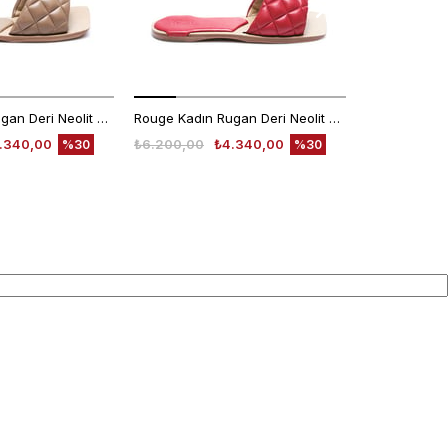
Rouge Kadın Rugan Deri Neolit Taban Bej Parlak Terlik Terlik
Rouge Kadın Rugan Deri Neolit Taban Kırmızı Terlik Terlik
.340,00
₺6.200,00
₺4.340,00
₺1.998,00
%30
%30