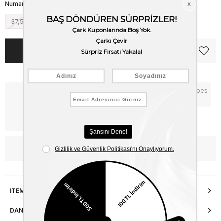
Numara
37,5
38
38,5
39
40
41
Notify me when the price goes
Critical Stock
down
Free Shipping
WhatsApp’tan Bilgi Al
ITEM FEATURES
DANIŞMA HATTI