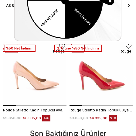
AKSESUAR ONARIMI
Similar Items
üne %50 Net İndirim
2. Ürüne %50 Net İndirim
Rouge
Rouge
Rouge Stiletto Kadın Topuklu Ayakkabı 4924-02V8
Rouge Stiletto Kadın Topuklu Ayakkabı 4924-02V8
₺9.050,00
₺6.335,00
₺9.050,00
₺6.335,00
%30
%30
Son Baktığınız Ürünler