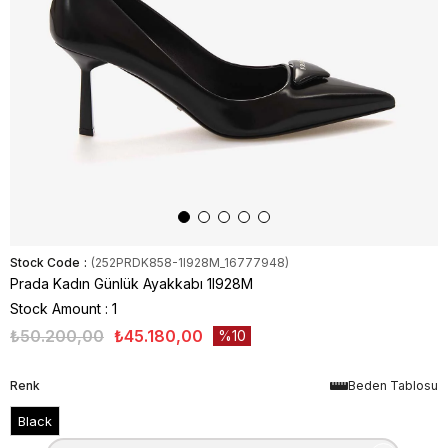
Stock Code
(252PRDK858-1I928M_16777948)
Prada Kadın Günlük Ayakkabı 1I928M
Stock Amount
:
1
₺50.200,00
₺45.180,00
10
Renk
Beden Tablosu
Black