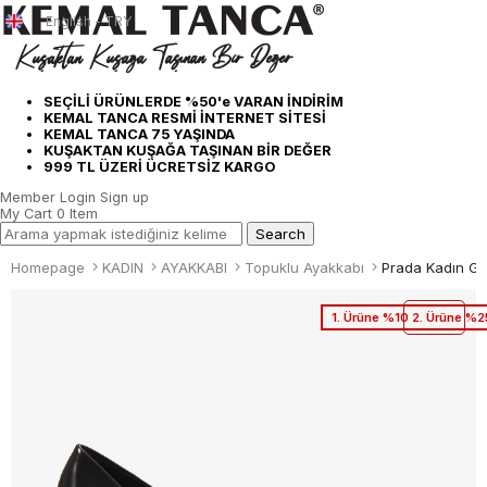
English - TRY
SEÇİLİ ÜRÜNLERDE %50'e VARAN İNDİRİM
KEMAL TANCA RESMİ İNTERNET SİTESİ
KEMAL TANCA 75 YAŞINDA
KUŞAKTAN KUŞAĞA TAŞINAN BİR DEĞER
999 TL ÜZERİ ÜCRETSİZ KARGO
Member Login
Sign up
My Cart
0
Item
Homepage
KADIN
AYAKKABI
Topuklu Ayakkabı
Prada Kadın Gü
1. Ürüne %10 2. Ürüne %2