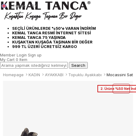
English - TRY
SEÇİLİ ÜRÜNLERDE %50'e VARAN İNDİRİM
KEMAL TANCA RESMİ İNTERNET SİTESİ
KEMAL TANCA 75 YAŞINDA
KUŞAKTAN KUŞAĞA TAŞINAN BİR DEĞER
999 TL ÜZERİ ÜCRETSİZ KARGO
Member Login
Sign up
My Cart
0
Item
Homepage
KADIN
AYAKKABI
Topuklu Ayakkabı
Mocassini Sate
2. Ürüne %50 Net İnd