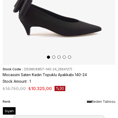
Stock Code
(252MCK857-140-24_2564127)
Mocassini Saten Kadın Topuklu Ayakkabı 140-24
Stock Amount
:
1
₺14.750,00
₺10.325,00
30
Renk
Beden Tablosu
Siyah