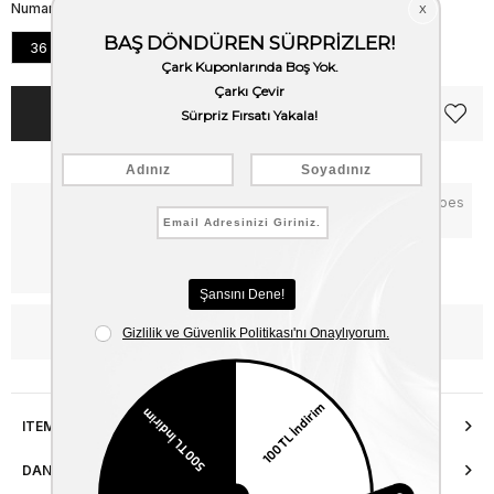
Numara
36
37
38
39
40
Notify me when the price goes
Critical Stock
down
Free Shipping
WhatsApp’tan Bilgi Al
ITEM FEATURES
DANIŞMA HATTI