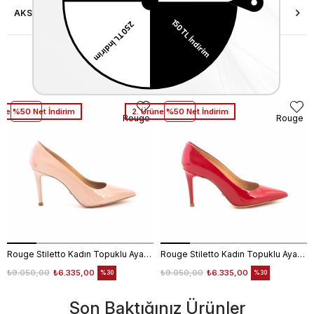
AKSESUAR ONARIMI
Similar Items
üne %50 Net İndirim
2. Ürüne %50 Net İndirim
Rouge
Rouge
Rouge Stiletto Kadın Topuklu Ayakkabı 4924-02V8
Rouge Stiletto Kadın Topuklu Ayakkabı 4924-02V8
₺9.050,00
₺6.335,00
₺9.050,00
₺6.335,00
%30
%30
Son Baktığınız Ürünler