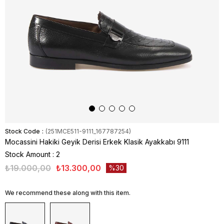
Stock Code
(251MCE511-9111_167787254)
Mocassini Hakiki Geyik Derisi Erkek Klasik Ayakkabı 9111
Stock Amount
:
2
₺19.000,00
₺13.300,00
30
We recommend these along with this item.