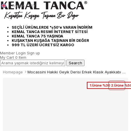
English - TRY
SEÇİLİ ÜRÜNLERDE %50'e VARAN İNDİRİM
KEMAL TANCA RESMİ İNTERNET SİTESİ
KEMAL TANCA 75 YAŞINDA
KUŞAKTAN KUŞAĞA TAŞINAN BİR DEĞER
999 TL ÜZERİ ÜCRETSİZ KARGO
Member Login
Sign up
My Cart
0
Item
Homepage
Mocassini Hakiki Geyik Derisi Erkek Klasik Ayakkabı 9111
1.Ürüne %30 2.Ürüne %50