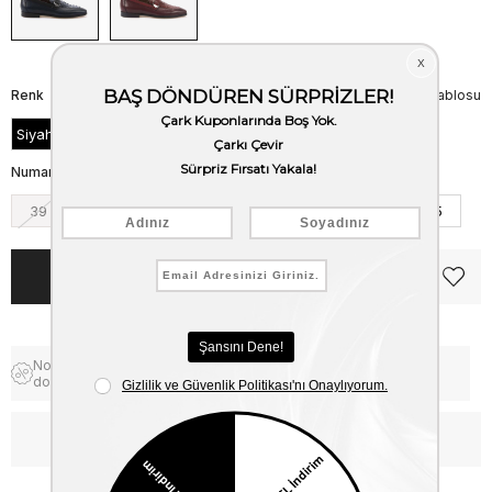
Renk
Beden Tablosu
Siyah Geyik-Siyah Piton
Numara
39
40
41
42
43
44
45
Notify me when the price goes
Free Shipping
down
WhatsApp’tan Bilgi Al