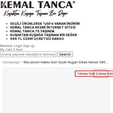
English - TRY
SEÇİLİ ÜRÜNLERDE %50'e VARAN İNDİRİM
KEMAL TANCA RESMİ İNTERNET SİTESİ
KEMAL TANCA 75 YAŞINDA
KUŞAKTAN KUŞAĞA TAŞINAN BİR DEĞER
999 TL ÜZERİ ÜCRETSİZ KARGO
Member Login
Sign up
My Cart
0
Item
Homepage
Mocassini Hakiki Deri Siyah Rugan Erkek Kemer 08001108-100
1.Ürüne %30 2.Ürüne %50