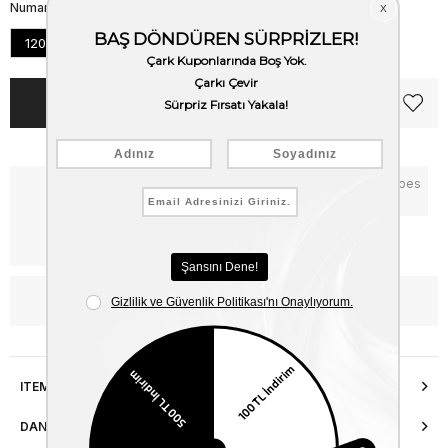
Numara
120
125
130
135
Notify me when the price goes
Critical Stock
down
Free Shipping
WhatsApp’tan Bilgi Al
ITEM FEATURES
DANIŞMA HATTI