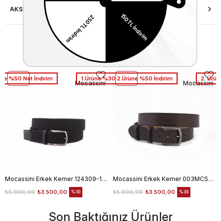
AKSESUAR ONARIMI
Similar Items
üne %50 Net İndirim
1.Ürüne %30 2.Ürüne %50 İndirim
2. Ürün
Mocassini
Mocassini
Mocassini Erkek Kemer 124309-100
Mocassini Erkek Kemer 003MCSN B3245
₺5.000,00
₺3.500,00
₺5.000,00
₺3.500,00
%30
%30
Son Baktığınız Ürünler