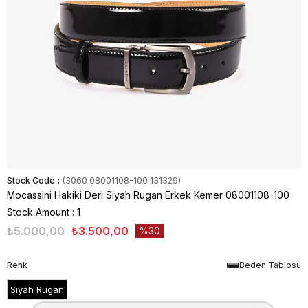
Stock Code
(3060 08001108-100_131329)
Mocassini Hakiki Deri Siyah Rugan Erkek Kemer 08001108-100
Stock Amount
:
1
₺5.000,00
₺3.500,00
30
Renk
Beden Tablosu
Siyah Rugan