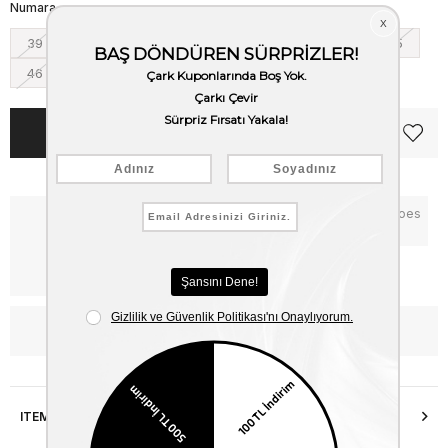
Numara
39
40
41
42
43
44
45
46
Notify me when the price goes
Critical Stock
down
Free Shipping
WhatsApp’tan Bilgi Al
ITEM FEATURES