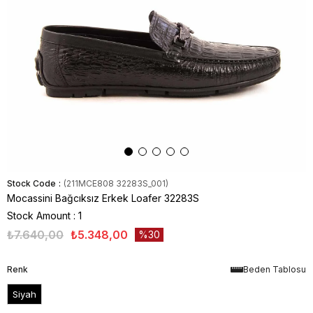
Stock Code
(211MCE808 32283S_001)
Mocassini Bağcıksız Erkek Loafer 32283S
Stock Amount
:
1
₺7.640,00
₺5.348,00
30
Renk
Beden Tablosu
Siyah