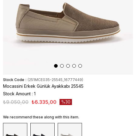
Stock Code
(251MCE035-25545_16777449)
Mocassini Erkek Günlük Ayakkabı 25545
Stock Amount
:
1
₺9.050,00
₺6.335,00
30
We recommend these along with this item.