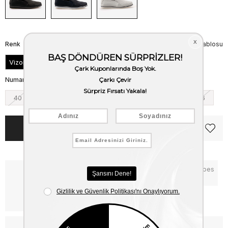
Renk
Beden Tablosu
Vizon
Numara
40
41
42
43
44
45
46
Notify me when the price goes
Critical Stock
down
Free Shipping