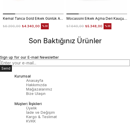
Kemal Tanca Gold Erkek Günlük Ayakkabı 6612-152
Mocassini Erkek Açma Deri Kauçuk Taban Bordo Günlük Ayakkabı
₺6.200,00
₺4.340,00
₺7.640,00
₺5.348,00
%30
%30
Son Baktığınız Ürünler
Sign up for our E-mail Newsletter
Send
Kurumsal
Anasayfa
Hakkımızda
Mağazalarımız
Bize Ulaşın
Müşteri İlişkileri
Üyelik
İade ve Değişim
Kargo & Teslimat
KVKK