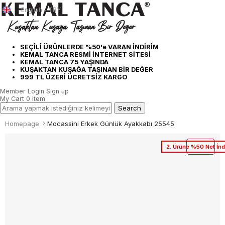
English - TRY
SEÇİLİ ÜRÜNLERDE %50'e VARAN İNDİRİM
KEMAL TANCA RESMİ İNTERNET SİTESİ
KEMAL TANCA 75 YAŞINDA
KUŞAKTAN KUŞAĞA TAŞINAN BİR DEĞER
999 TL ÜZERİ ÜCRETSİZ KARGO
Member Login
Sign up
My Cart
0
Item
Homepage
Mocassini Erkek Günlük Ayakkabı 25545
2. Ürüne %50 Net İnd