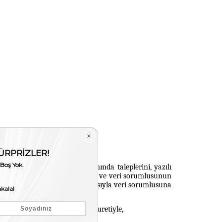
e belirtilen hakları kapsamında taleplerini, yazılı
sorumlusuna daha önce bildirilen ve veri sorumlusunun
 yazılım ya da uygulama vasıtasıyla veri sorumlusuna
n başvuru formunu doldurmak suretiyle,