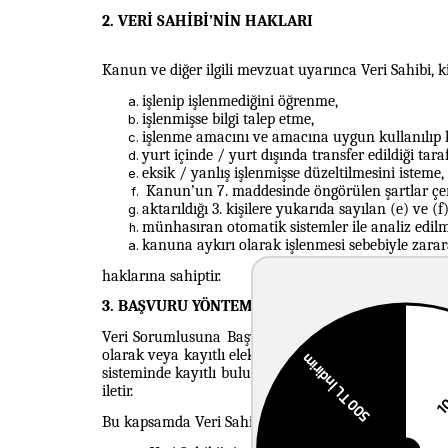
2. VERİ SAHİBİ’NİN HAKLARI
Kanun ve diğer ilgili mevzuat uyarınca Veri Sahibi, kiş
işlenip işlenmediğini öğrenme,
işlenmişse bilgi talep etme,
işlenme amacını ve amacına uygun kullanılıp 
yurt içinde / yurt dışında transfer edildiği tar
eksik / yanlış işlenmişse düzeltilmesini isteme,
Kanun’un 7. maddesinde öngörülen şartlar çerç
aktarıldığı 3. kişilere yukarıda sayılan (e) ve (
münhasıran otomatik sistemler ile analiz edilm
kanuna aykırı olarak işlenmesi sebebiyle zara
haklarına sahiptir.
3. BAŞVURU YÖNTEMLERİ
Veri Sorumlusuna Başvuru Usul Ve Esasları Hakkında
olarak veya kayıtlı elektronik posta (KEP) adresi, g
sisteminde kayıtlı bulunan elektronik posta adresin
iletir.
Bu kapsamda Veri Sahibi tarafından gerçekleştirilec