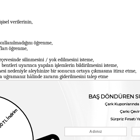
isel verilerinin,
kullanılmadığını öğrenme,
afları öğrenme,
evesinde silinmesini / yok edilmesini isteme,
f) bentleri uyarınca yapılan işlemlerin bildirilmesini isteme,
esi nedeniyle aleyhinize bir sonucun ortaya çıkmasına itiraz etme,
ra uğramanız hâlinde zararın giderilmesini talep etme
 Tebliğ hükümleri uyarınca Veri Sahibi, Kanunun 11 inci maddesind
üvenli elektronik imza, mobil imza ya da ilgili kişi tarafından veri 
i kullanmak suretiyle veya başvuru amacına yönelik geliştirilmiş bir
ek başvuruların, Prosedür ekinde yer alan ve özel olarak hazırlana