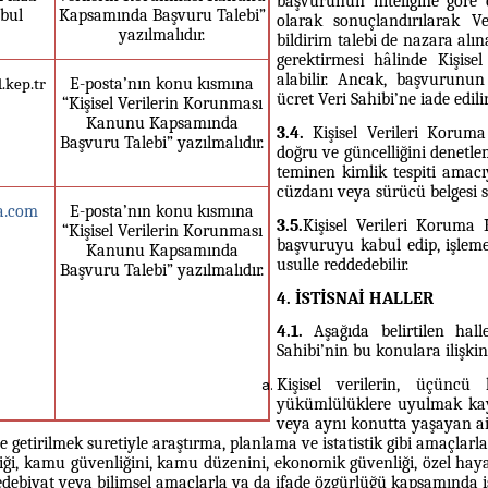
başvurunun niteliğine göre 
bul
Kapsamında Başvuru Talebi”
olarak sonuçlandırılarak V
yazılmalıdır.
bildirim talebi de nazara alına
gerektirmesi hâlinde Kişise
alabilir.
Ancak, başvurunun 
E-posta’nın konu kısmına
.kep.tr
ücret Veri Sahibi’ne iade edilir
“Kişisel Verilerin Korunması
Kanunu Kapsamında
3.4.
Kişisel Verileri Koruma
Başvuru Talebi” yazılmalıdır.
doğru ve güncelliğini denetl
teminen kimlik tespiti amacıy
cüzdanı veya sürücü belgesi sur
a.com
E-posta’nın konu kısmına
3.5.
Kişisel Verileri Koruma 
“Kişisel Verilerin Korunması
başvuruyu kabul edip, işleme 
Kanunu Kapsamında
usulle reddedebilir.
Başvuru Talebi” yazılmalıdır.
4. İSTİSNAİ HALLER
4.1.
Aşağıda belirtilen hal
Sahibi’nin bu konulara ilişk
Kişisel verilerin, üçüncü 
yükümlülüklere uyulmak kayd
veya aynı konutta yaşayan aile 
âle getirilmek suretiyle araştırma, planlama ve
istatistik gibi amaçlarl
nliği, kamu güvenliğini, kamu düzenini, ekonomik
güvenliği, özel haya
, edebiyat veya bilimsel amaçlarla ya da ifade özgürlüğü kapsamında i