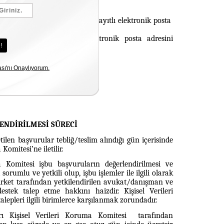
mzalanarak Şirketimize ait kayıtlı elektronik posta
mizde kayıtlı bulunan elektronik posta adresini
ENDİRİLMESİ SÜRECİ
etilen başvurular tebliğ/teslim alındığı gün içerisinde
Komitesi’ne iletilir.
 Komitesi işbu başvuruların değerlendirilmesi ve
rumlu ve yetkili olup, işbu işlemler ile ilgili olarak
irket tarafından yetkilendirilen avukat/danışman ve
estek talep etme hakkını haizdir. Kişisel Verileri
lepleri ilgili birimlerce karşılanmak zorundadır.
rı Kişisel Verileri Koruma Komitesi tarafından