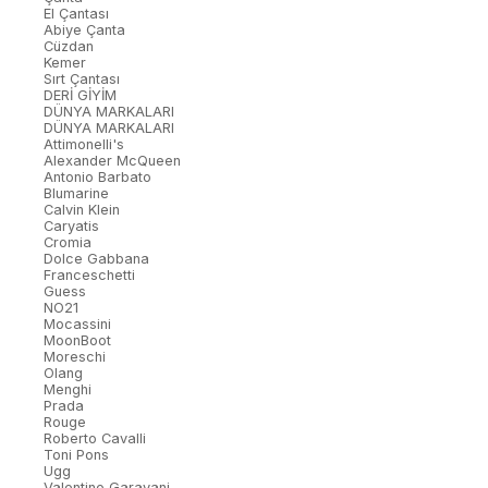
El Çantası
Abiye Çanta
Cüzdan
Kemer
Sırt Çantası
DERİ GİYİM
DÜNYA MARKALARI
DÜNYA MARKALARI
Attimonelli's
Alexander McQueen
Antonio Barbato
Blumarine
Calvin Klein
Caryatis
Cromia
Dolce Gabbana
Franceschetti
Guess
NO21
Mocassini
MoonBoot
Moreschi
Olang
Menghi
Prada
Rouge
Roberto Cavalli
Toni Pons
Ugg
Valentino Garavani