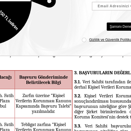
şvurması,
tronik İmza Kanununda tanımlı olan “güvenli elektronik imza” ile i
ahibi tarafından Şirketimize daha önce bildirilen ve sistemi
e-mail adresine elektronik posta ile göndermesi
lde Şirketimize ulaştırılacağına dair detaylı bilgilere yer verilmiştir.
3. BAŞVURULARIN DEĞERL
lacağı
Başvuru Gönderiminde
3.1.
Veri Sahibi tarafından il
Belirtilecek Bilgi
derhal Kişisel Verileri Koruma 
. Fatih
Zarfın üzerine “Kişisel
3.2.
Kişisel Verileri Koruma
Plaza
Verilerin Korunması Kanunu
sonuçlandırılması hususunda so
bul
Kapsamında Başvuru Talebi”
başvurunun niteliğine göre Ş
yazılmalıdır.
diğer Şirket birimlerinden d
Koruma Komitesi’nin destek ta
. Fatih
Tebligat zarfına “Kişisel
3.3.
Veri Sahibi başvurula
Plaza
Verilerin Korunması Kanunu