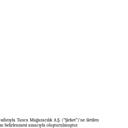
fatıyla Tanca Mağazacılık A.Ş. (“Şirket”)’ne iletilen
n belirlenmesi amacıyla oluşturulmuştur.