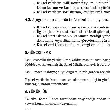
Kişisel verilerin millî savunmayı, millî güve
kamu kurum ve
kuruluşları tarafından yürüt
Kişisel verilerin soruşturma, kovuşturma, yarg
4.2.
Aşağıdaki durumlarda ise Veri Sahibi’nin yalnızc
Kişisel veri işlemenin suç işlenmesinin önlenm
İlgili kişinin kendisi tarafından alenileştirilmiş
Kişisel veri işlemenin kanunun verdiği yet
denetleme veya düzenleme
görevlerinin yürü
Kişisel veri işlemenin bütçe, vergi ve mali ko
5. GÜNCELLEME
İşbu Prosedür’ün yürürlükten kaldırılması hususu hariç
Müdüre yetki verilmiştir. Genel Müdür onayıyla işbu pros
İşbu Prosedür ihtiyaç duyulduğu takdirde gözden geçirili
Kişisel verilerin korunması ve işlenmesine ilişkin yü
bulacağını kabul etmektedir.
6. YÜRÜRLÜK
Politika, Kemal Tanca tarafından onaylandığı andan i
(www.kemaltanca.com) yayınlanır.