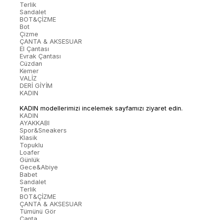
Terlik
Sandalet
BOT&ÇİZME
Bot
Çizme
ÇANTA & AKSESUAR
El Çantası
Evrak Çantası
Cüzdan
Kemer
VALİZ
DERİ GİYİM
KADIN
KADIN modellerimizi incelemek sayfamızı ziyaret edin.
KADIN
AYAKKABI
Spor&Sneakers
Klasik
Topuklu
Loafer
Günlük
Gece&Abiye
Babet
Sandalet
Terlik
BOT&ÇİZME
ÇANTA & AKSESUAR
Tümünü Gör
Çanta