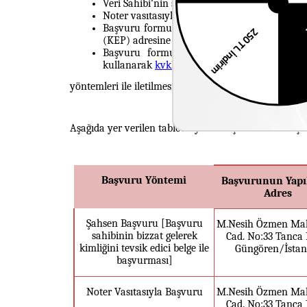
Veri Sahibi’nin şahsen Şirket merkezinize ba
Noter vasıtasıyla iletmesi,
Başvuru formunu doldurarak 5070 Sayılı Elek
(KEP) adresine göndermesi
Başvuru formunu
mobil imza ya da Veri S
kullanarak
kvkk@kemaltanca.com
uzantılı 
yöntemleri ile iletilmesi gerekmektedir.
Aşağıda yer verilen tabloda yazılı başvuruların ne şeki
Başvuru Yöntemi
Başvurunun Yapı
Adres
Şahsen Başvuru [Başvuru
M.Nesih Özmen Mah
sahibinin bizzat gelerek
Cad. No:33 Tanca 
kimliğini tevsik edici belge ile
Güngören/İstan
başvurması]
Noter Vasıtasıyla Başvuru
M.Nesih Özmen Mah
Cad. No:33 Tanca 