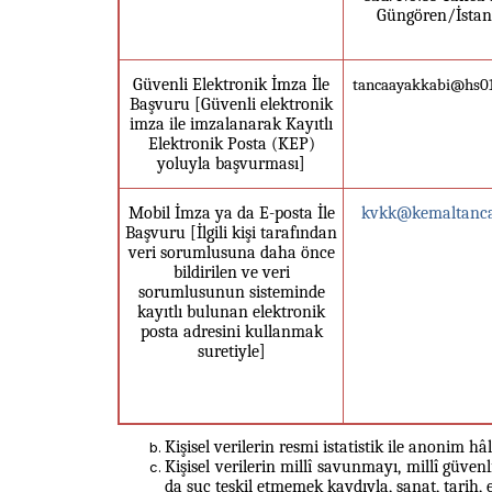
Güngören/İstan
Güvenli Elektronik İmza İle
tancaayakkabi@hs01
Başvuru [Güvenli elektronik
imza ile imzalanarak Kayıtlı
Elektronik Posta (KEP)
yoluyla başvurması]
Mobil İmza ya da E-posta İle
kvkk@kemaltanc
Başvuru [İlgili kişi tarafından
veri sorumlusuna daha önce
bildirilen ve veri
sorumlusunun sisteminde
kayıtlı bulunan elektronik
posta adresini kullanmak
suretiyle]
Kişisel verilerin resmi istatistik ile anonim h
Kişisel verilerin millî savunmayı, millî güve
da suç teşkil etmemek
kaydıyla, sanat, tarih