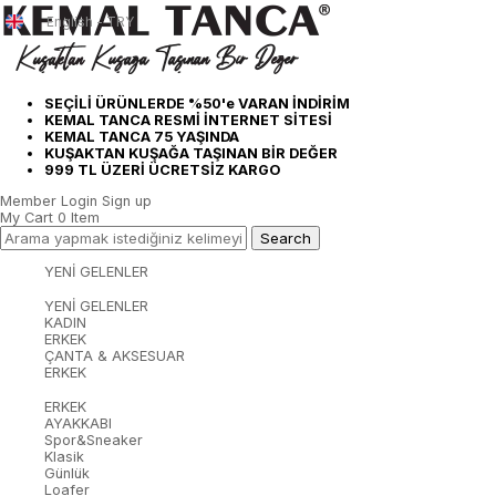
English - TRY
SEÇİLİ ÜRÜNLERDE %50'e VARAN İNDİRİM
KEMAL TANCA RESMİ İNTERNET SİTESİ
KEMAL TANCA 75 YAŞINDA
KUŞAKTAN KUŞAĞA TAŞINAN BİR DEĞER
999 TL ÜZERİ ÜCRETSİZ KARGO
Member Login
Sign up
My Cart
0
Item
YENİ GELENLER
YENİ GELENLER
KADIN
ERKEK
ÇANTA & AKSESUAR
ERKEK
ERKEK
AYAKKABI
Spor&Sneaker
Klasik
Günlük
Loafer