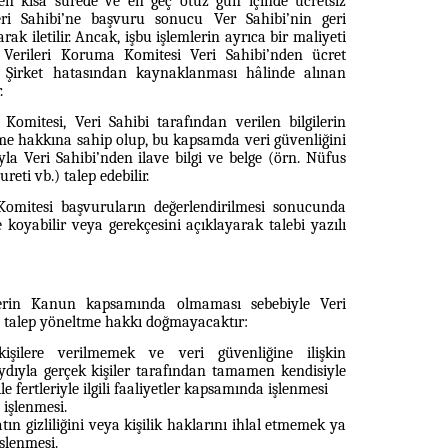
en kısa sürede ve en geç otuz gün içinde ücretsiz
eri Sahibi’ne başvuru sonucu Ver Sahibi’nin geri
rak iletilir. Ancak, işbu işlemlerin ayrıca bir maliyeti
l Verileri Koruma Komitesi Veri Sahibi’nden ücret
Şirket hatasından kaynaklanması hâlinde alınan
.
 Komitesi, Veri Sahibi tarafından verilen bilgilerin
eme hakkına sahip olup, bu kapsamda veri güvenliğini
la Veri Sahibi’nden ilave bilgi ve belge (örn. Nüfus
eti vb.) talep edebilir.
Komitesi başvuruların değerlendirilmesi sonucunda
koyabilir veya gerekçesini açıklayarak talebi yazılı
lerin Kanun kapsamında olmaması sebebiyle Veri
in talep yöneltme hakkı doğmayacaktır:
kişilere verilmemek ve veri güvenliğine ilişkin
ıyla gerçek kişiler tarafından tamamen kendisiyle
fertleriyle ilgili f
aaliyetler kapsamında işlenmesi
a işlenmesi.
tın gizliliğini veya kişilik haklarını ihlal etmemek ya
şlenmesi.