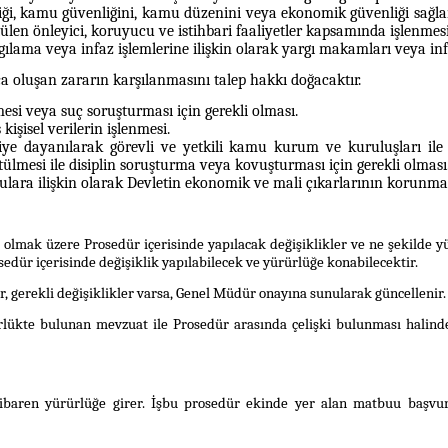
nliği, kamu güvenliğini, kamu düzenini veya
ekonomik güvenliği sağla
ülen önleyici, koruyucu ve istihbari faaliyetler kapsamında işlenmesi
ılama veya infaz işlemlerine ilişkin olarak yargı
makamları veya infa
a oluşan zararın karşılanmasını talep hakkı doğacaktır.
esi veya suç soruşturması için gerekli olması.
 kişisel verilerin işlenmesi.
kiye dayanılarak görevli ve yetkili kamu kurum ve
kuruluşları il
tülmesi ile disiplin soruşturma veya kovuşturması için gerekli olması
nulara ilişkin olarak Devletin ekonomik ve mali
çıkarlarının korunması
 olmak üzere Prosedür içerisinde yapılacak değişiklikler ve ne şekilde 
edür içerisinde değişiklik yapılabilecek ve yürürlüğe konabilecektir.
r, gerekli değişiklikler varsa, Genel Müdür onayına sunularak güncellenir.
rürlükte bulunan mevzuat ile Prosedür arasında çelişki bulunması halin
tibaren yürürlüğe girer. İşbu prosedür ekinde yer alan matbuu başvuru